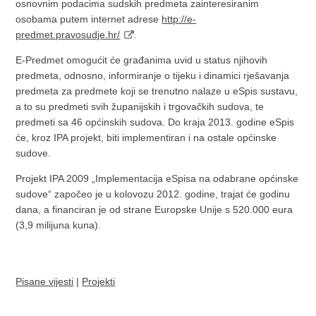
osnovnim podacima sudskih predmeta zainteresiranim
osobama putem internet adrese
http://e-
predmet.pravosudje.hr/
.
E-Predmet omogućit će građanima uvid u status njihovih
predmeta, odnosno, informiranje o tijeku i dinamici rješavanja
predmeta za predmete koji se trenutno nalaze u eSpis sustavu,
a to su predmeti svih županijskih i trgovačkih sudova, te
predmeti sa 46 općinskih sudova. Do kraja 2013. godine eSpis
će, kroz IPA projekt, biti implementiran i na ostale općinske
sudove.
Projekt IPA 2009 „Implementacija eSpisa na odabrane općinske
sudove“ započeo je u kolovozu 2012. godine, trajat će godinu
dana, a financiran je od strane Europske Unije s 520.000 eura
(3,9 milijuna kuna).
Pisane vijesti
|
Projekti