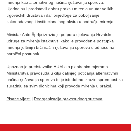
mirenja kao alternativnog načina rješavanja sporova.
Ujedno su i predstavili dobru praksu mirenja unutar velikih
trgovačkih društava i dali prijedloge za poboljšanje
zakonodavnog i institucionalnog okvira u području mirenja.
Ministar Ante Šprlje izrazio je potporu djelovanju Hrvatske
udruge za mirenje istaknuvši kako je provođenje postupka
mirenja jeftiniji i brži način rješavanja sporova u odnosu na
parnični postupak.
Upoznao je predstavnike HUM-a s planiranim mjerama
Ministarstva pravosuđa u cilju daljnjeg poticanja alternativnih
načina rješavanja sporova te je istodobno izrazio spremnost za
suradnju sa svim dionicima koji provode mirenje u praksi.
Pisane vijesti
|
Reorganizacija pravosudnog sustava