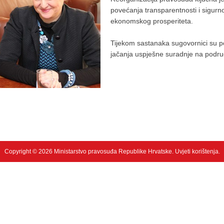
povećanja transparentnosti i sigurn
ekonomskog prosperiteta.
Tijekom sastanaka sugovornici su po
jačanja uspješne suradnje na podru
Copyright © 2026 Ministarstvo pravosuđa Republike Hrvatske.
Uvjeti korištenja
.