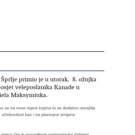
Šprlje primio je u utorak, 8. ožujka
posjet veleposlanika Kanade u
niela Maksymiuka.
su se na nove mjere kojima bi se dodatno osnažila
učinkovitost kao i na planirane izmjene
 mjera čije je provođenje pretpostavka daljnjeg