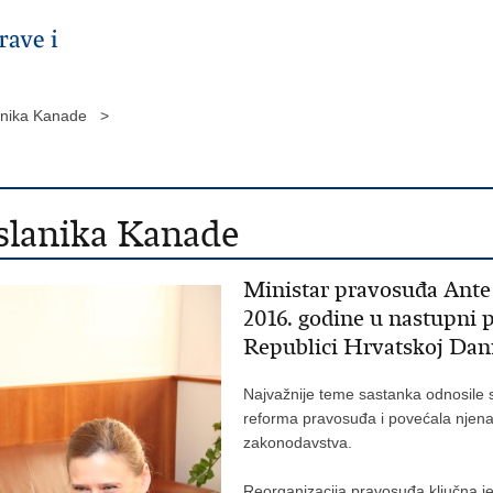
lanika Kanade >
slanika Kanade
Ministar pravosuđa Ante 
2016. godine u nastupni 
Republici Hrvatskoj Da
Najvažnije teme sastanka odnosile 
reforma pravosuđa i povećala njena 
zakonodavstva.
Reorganizacija pravosuđa ključna je