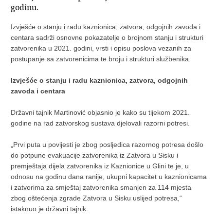
godinu.
Izvješće o stanju i radu kaznionica, zatvora, odgojnih zavoda i
centara sadrži osnovne pokazatelje o brojnom stanju i strukturi
zatvorenika u 2021. godini, vrsti i opisu poslova vezanih za
postupanje sa zatvorenicima te broju i strukturi službenika.
Izvješće o stanju i radu kaznionica, zatvora, odgojnih
zavoda i centara
Državni tajnik Martinović objasnio je kako su tijekom 2021.
godine na rad zatvorskog sustava djelovali razorni potresi.
„Prvi puta u povijesti je zbog posljedica razornog potresa došlo
do potpune evakuacije zatvorenika iz Zatvora u Sisku i
premještaja dijela zatvorenika iz Kaznionice u Glini te je, u
odnosu na godinu dana ranije, ukupni kapacitet u kaznionicama
i zatvorima za smještaj zatvorenika smanjen za 114 mjesta
zbog oštećenja zgrade Zatvora u Sisku uslijed potresa,“
istaknuo je državni tajnik.