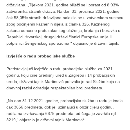
državljana. „Tijekom 2021. godine bilježi se i porast od 8,93%
zatvorenika stranih država. Na dan 31. prosinca 2021. godine
čak 58,05% stranih državljana nalazilo se u zatvorskom sustavu
zbog počinjenih kaznenih dijela iz članka 326. Kaznenog
zakona odnosno protuzakonitog ulaženja, kretanja i boravka u
Republici Hrvatskoj, drugoj državi članici Europske unije ili
potpisnici Šengenskog sporazuma,“ objasnio je državni tajnik.
Izvješće o radu probacijske službe
Predstavljajući izvješće o radu probacijske službe za 2021.
godinu, koju čine Središnji ured u Zagrebu i 14 probacijskih
ureda, državni tajnik Martinović pohvalio je rad Službe koja na
dnevnoj razini odrađuje respektabilan broj predmeta.
„Na dan 31.12.2021. godine, probacijska služba u radu je imala
čak 3656 predmeta, dok je, uzimajući u obzir cijelu godinu,
radila na izvršavanju 6875 predmeta, od čega je završila njih
3219,“ objasnio je državni tajnik Martinović.