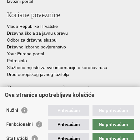
Izvozni portal
Korisne poveznice
Vlada Republike Hrvatske
Državna škola za javnu upravu
Odbor za državnu službu
Državno izborno povjerenstvo
Your Europe portal
Potresinfo
Službeno mjesto za sve informacije o koronavirusu
Ured europskog javnog tužitelja
Poveznice pravosudnog sustava
Ova stranica upotrebljava kolačiće
Portal sudova
Državno odvjetništvo
Nužni
Prihvaćam
Ne prihvaćam
Ured za suzbijanje korupcije i organiziranog kriminaliteta
Državno sudbeno vijeće
Funkcionalni
Prihvaćam
Ne prihvaćam
Državnoodvjetničko vijeće
Pravosudna akademija
Statistički
Prihvaćam
Ne prihvaćam