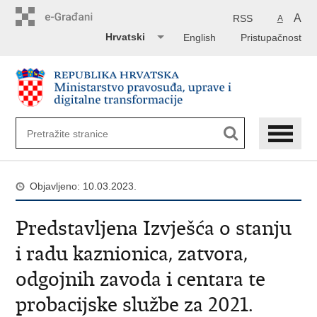
Preskoči
na
A
RSS
A
glavni
Hrvatski
English
Pristupačnost
sadržaj
Objavljeno: 10.03.2023.
Predstavljena Izvješća o stanju
i radu kaznionica, zatvora,
odgojnih zavoda i centara te
probacijske službe za 2021.