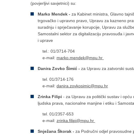
(povjerljivi savjetnici) su:
Marko Mendek -
za Kabinet ministra, Glavno tajn
trgovačko i upravno pravo, Upravu za kazneno pr
suradnju i sprječavanje korupcije, Upravu za služben
Samostalni sektor za digitalizaciju pravosuđa i ja
i uprave
tel.: 01/3714-704
e-mail:
marko.mendek@mpu.hr
Danira Zovko Šimić -
za Upravu za zatvorski susta
tel. 01/3714-176
e-mail:
danira.zovkosimic@mpu.hr
Zrinka Filipi
- za Upravu za politički sustav i opć
ljudska prava, nacionalne manjine i etiku i Samosta
tel. 01/2357-653
e-mail:
zrinka.filipi@mpu.hr
Snježana Škorak -
za Područni odjel pravosudne p