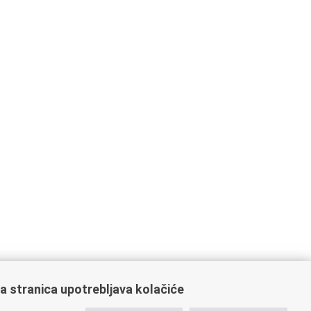
a stranica upotrebljava kolačiće
oveznice pravosudnog sustava