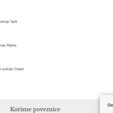
licije Split
cije Rijeka
 policije Osijek
Ov
Korisne poveznice
P