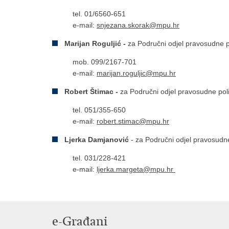
tel. 01/6560-651
e-mail:
snjezana.skorak@mpu.hr
Marijan Roguljić -
za Područni odjel pravosudne po
mob. 099/2167-701
e-mail:
marijan.roguljic@mpu.hr
Robert Štimac -
za Područni odjel pravosudne poli
tel. 051/355-650
e-mail:
robert.stimac@mpu.hr
Ljerka Damjanović
- za Područni odjel pravosudne
tel. 031/228-421
e-mail:
ljerka.margeta@mpu.hr
e-Građani