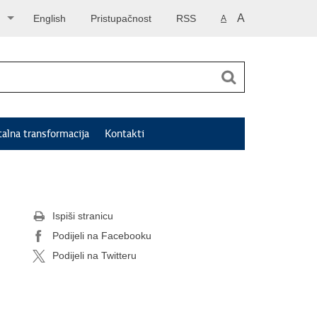
A
English
Pristupačnost
RSS
A
talna transformacija
Kontakti
Ispiši stranicu
Podijeli na Facebooku
Podijeli na Twitteru