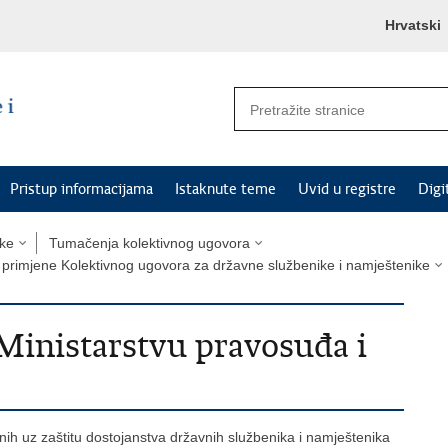
Hrvatski
Pristup informacijama
Istaknute teme
Uvid u registre
Digi
ike
Tumačenja kolektivnog ugovora
 primjene Kolektivnog ugovora za državne službenike i namještenike
u Ministarstvu pravosuđa i
nih uz zaštitu dostojanstva državnih službenika i namještenika