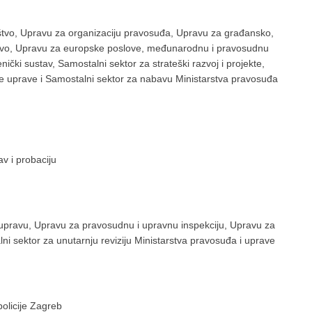
ištvo, Upravu za organizaciju pravosuđa, Upravu za građansko,
avo, Upravu za europske poslove, međunarodnu i pravosudnu
ički sustav, Samostalni sektor za strateški razvoj i projekte,
vne uprave i Samostalni sektor za nabavu Ministarstva pravosuđa
v i probaciju
u upravu, Upravu za pravosudnu i upravnu inspekciju, Upravu za
lni sektor za unutarnju reviziju Ministarstva pravosuđa i uprave
olicije Zagreb