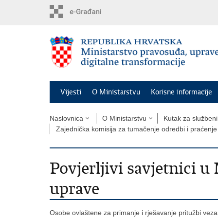
Preskoči
na
glavni
sadržaj
Vijesti
O Ministarstvu
Korisne informacije
Naslovnica
O Ministarstvu
Kutak za služben
Zajednička komisija za tumačenje odredbi i praćenje
Povjerljivi savjetnici 
uprave
Osobe ovlaštene za primanje i rješavanje pritužbi veza