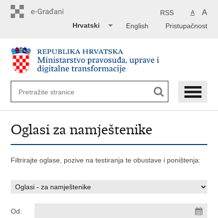
Preskoči
na
A
RSS
A
glavni
Hrvatski
English
Pristupačnost
sadržaj
Oglasi za namještenike
Filtrirajte oglase, pozive na testiranja te obustave i poništenja:
Od: