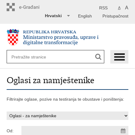
Preskoči
na
A
RSS
A
glavni
Hrvatski
English
Pristupačnost
sadržaj
Oglasi za namještenike
Filtrirajte oglase, pozive na testiranja te obustave i poništenja:
Od: