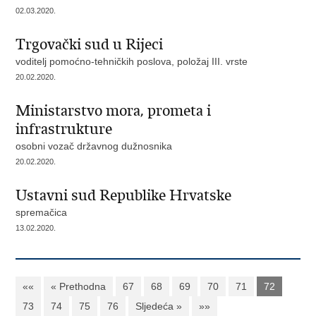
02.03.2020.
Trgovački sud u Rijeci
voditelj pomoćno-tehničkih poslova, položaj III. vrste
20.02.2020.
Ministarstvo mora, prometa i
infrastrukture
osobni vozač državnog dužnosnika
20.02.2020.
Ustavni sud Republike Hrvatske
spremačica
13.02.2020.
««
« Prethodna
67
68
69
70
71
72
73
74
75
76
Sljedeća »
»»