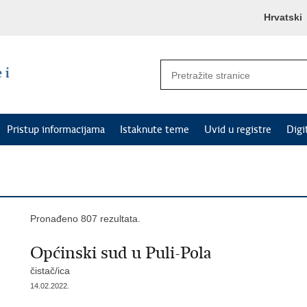
Hrvatski
Pristup informacijama
Istaknute teme
Uvid u registre
Digi
Pronađeno 807 rezultata.
Općinski sud u Puli-Pola
čistač/ica
14.02.2022.