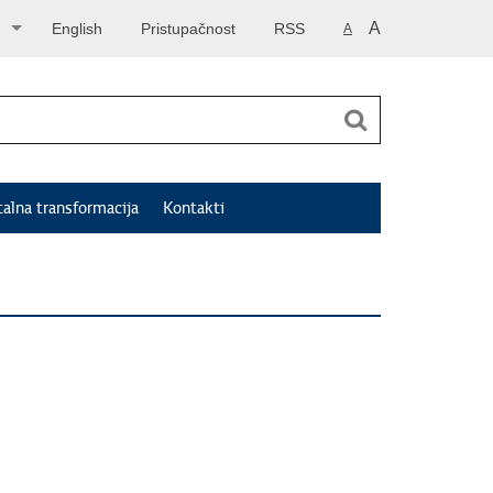
A
English
Pristupačnost
RSS
A
talna transformacija
Kontakti