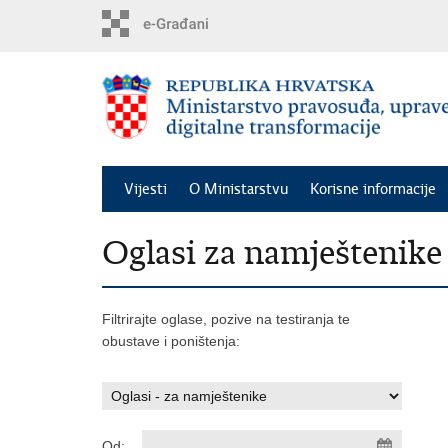
Preskoči
na
glavni
sadržaj
Vijesti
O Ministarstvu
Korisne informacije
Oglasi za namještenike
Filtrirajte oglase, pozive na testiranja te
obustave i poništenja:
Od: