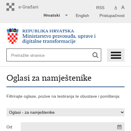
Preskoči
na
A
RSS
A
glavni
Hrvatski
English
Pristupačnost
sadržaj
Oglasi za namještenike
Filtrirajte oglase, pozive na testiranja te obustave i poništenja:
Od: