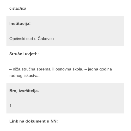
čistač/ica
Institucija:
Općinski sud u Čakovcu
Stručni uvjeti::
– niža stručna sprema ili osnovna škola, – jedna godina
radnog iskustva.
Broj izvršitelja:
1
Link na dokument u NN: