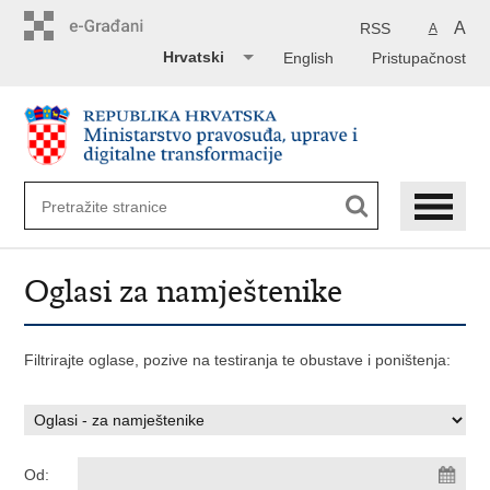
Preskoči
na
A
RSS
A
glavni
Hrvatski
English
Pristupačnost
sadržaj
Oglasi za namještenike
Filtrirajte oglase, pozive na testiranja te obustave i poništenja:
Od: