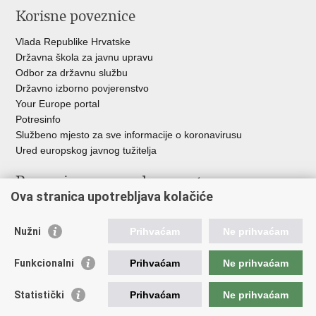
Korisne poveznice
Vlada Republike Hrvatske
Državna škola za javnu upravu
Odbor za državnu službu
Državno izborno povjerenstvo
Your Europe portal
Potresinfo
Službeno mjesto za sve informacije o koronavirusu
Ured europskog javnog tužitelja
Poveznice pravosudnog sustava
Ova stranica upotrebljava kolačiće
Portal sudova
Državno odvjetništvo
Nužni
Prihvaćam
Ne prihvaćam
Ured za suzbijanje korupcije i organiziranog kriminaliteta
Državno sudbeno vijeće
Funkcionalni
Prihvaćam
Ne prihvaćam
Državnoodvjetničko vijeće
Pravosudna akademija
Statistički
Prihvaćam
Ne prihvaćam
Hrvatska odvjetnička komora
Hrvatska javnobilježnička komora