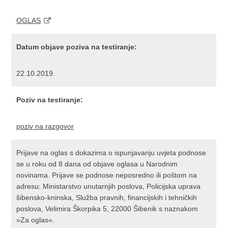
OGLAS
Datum objave poziva na testiranje:
22.10.2019.
Poziv na testiranje:
poziv na razgovor
Prijave na oglas s dokazima o ispunjavanju uvjeta podnose
se u roku od 8 dana od objave oglasa u Narodnim
novinama. Prijave se podnose neposredno ili poštom na
adresu: Ministarstvo unutarnjih poslova, Policijska uprava
šibensko-kninska, Služba pravnih, financijskih i tehničkih
poslova, Velimira Škorpika 5, 22000 Šibenik s naznakom
»Za oglas«.