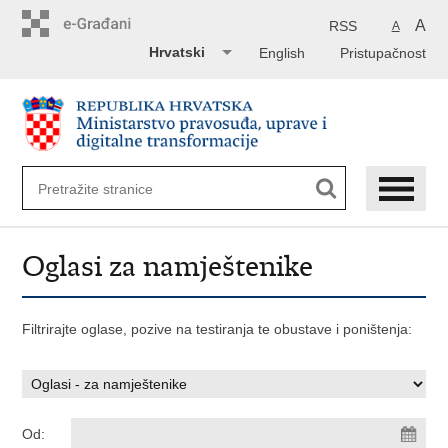
Preskoči
na
A
RSS
A
glavni
Hrvatski
English
Pristupačnost
sadržaj
Oglasi za namještenike
Filtrirajte oglase, pozive na testiranja te obustave i poništenja:
Od: