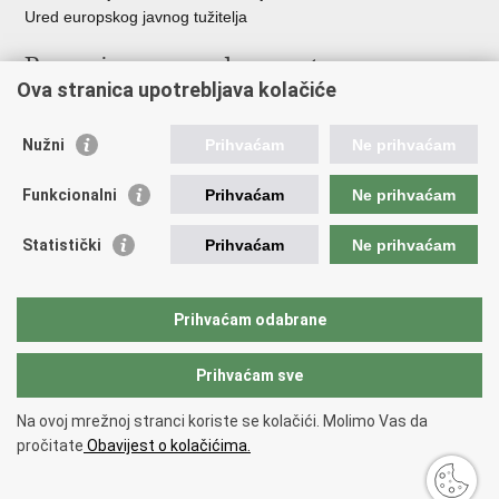
Ured europskog javnog tužitelja
Poveznice pravosudnog sustava
Ova stranica upotrebljava kolačiće
Portal sudova
Državno odvjetništvo
Nužni
Prihvaćam
Ne prihvaćam
Ured za suzbijanje korupcije i organiziranog kriminaliteta
Državno sudbeno vijeće
Funkcionalni
Prihvaćam
Ne prihvaćam
Državnoodvjetničko vijeće
Pravosudna akademija
Statistički
Prihvaćam
Ne prihvaćam
Hrvatska odvjetnička komora
Hrvatska javnobilježnička komora
Europski pravosudni portal
Prihvaćam odabrane
Prihvaćam sve
Povratak na vrh
Copyright © 2026 Ministarstvo pravosuđa, uprave i digitalne
Na ovoj mrežnoj stranci koriste se kolačići. Molimo Vas da
transformacije Republike Hrvatske.
Uvjeti korištenja
.
Izjava o
pročitate
Obavijest o kolačićima.
pristupačnosti
.