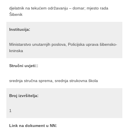
djelatnik na tekućem održavanju – domar; mjesto rada
Šibenik
Institucija:
Ministarstvo unutarnjih poslova, Policijska uprava šibensko-
kninska
Stručni uvjeti::
srednja stručna sprema, srednja strukovna škola
Broj izvršitelja:
1
Link na dokument u NN: