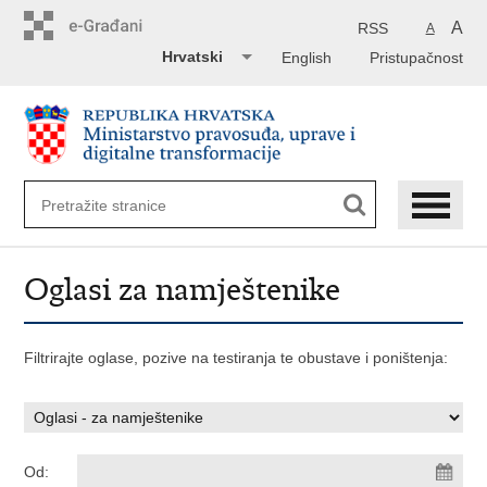
Preskoči
na
A
RSS
A
glavni
Hrvatski
English
Pristupačnost
sadržaj
Oglasi za namještenike
Filtrirajte oglase, pozive na testiranja te obustave i poništenja:
Od: