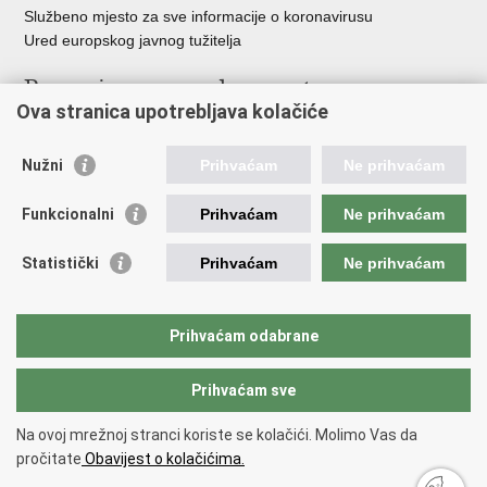
Službeno mjesto za sve informacije o koronavirusu
Ured europskog javnog tužitelja
Poveznice pravosudnog sustava
Ova stranica upotrebljava kolačiće
Portal sudova
Državno odvjetništvo
Nužni
Prihvaćam
Ne prihvaćam
Ured za suzbijanje korupcije i organiziranog kriminaliteta
Državno sudbeno vijeće
Funkcionalni
Prihvaćam
Ne prihvaćam
Državnoodvjetničko vijeće
Pravosudna akademija
Statistički
Prihvaćam
Ne prihvaćam
Hrvatska odvjetnička komora
Hrvatska javnobilježnička komora
Europski pravosudni portal
Prihvaćam odabrane
Prihvaćam sve
Povratak na vrh
Copyright © 2026 Ministarstvo pravosuđa, uprave i digitalne
Na ovoj mrežnoj stranci koriste se kolačići. Molimo Vas da
transformacije Republike Hrvatske.
Uvjeti korištenja
.
Izjava o
pročitate
Obavijest o kolačićima.
pristupačnosti
.