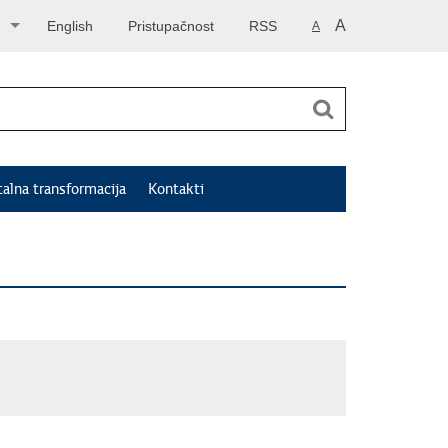
A
English
Pristupačnost
RSS
A
talna transformacija
Kontakti