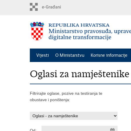
Preskoči
na
glavni
sadržaj
Vijesti
O Ministarstvu
Korisne informacije
Oglasi za namještenike
Filtrirajte oglase, pozive na testiranja te
obustave i poništenja:
Od: