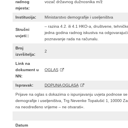
radnog
vozač državnog dužnosnika m/ž
mjesta:
Institucija:
Ministarstvo demografije i useljeništva
– razina 4.2. ili 4.1 HKO-a, društvene, tehničke 
Stručni
jedna godina radnog iskustva na odgovarajući
uvjeti::
poznavanje rada na računalu.
Broj
2
izvršitelja:
Link na
dokument u
OGLAS
NN:
Ispravak:
DOPUNA OGLASA
Prijave na oglas s dokazima o ispunjavanju uvjeta podnose se
demografije i useljeništva, Trg Nevenke Topalušić 1, 10000 
na neodređeno vrijeme – ne otvarati«.
Datum