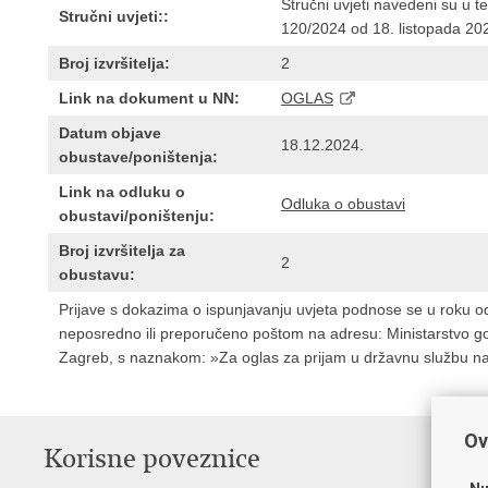
Stručni uvjeti navedeni su u 
Stručni uvjeti::
120/2024 od 18. listopada 20
Broj izvršitelja:
2
Link na dokument u NN:
OGLAS
Datum objave
18.12.2024.
obustave/poništenja:
Link na odluku o
Odluka o obustavi
obustavi/poništenju:
Broj izvršitelja za
2
obustavu:
Prijave s dokazima o ispunjavanju uvjeta podnose se u roku 
neposredno ili preporučeno poštom na adresu: Ministarstvo g
Zagreb, s naznakom: »Za oglas za prijam u državnu službu na
Ov
Korisne poveznice
P