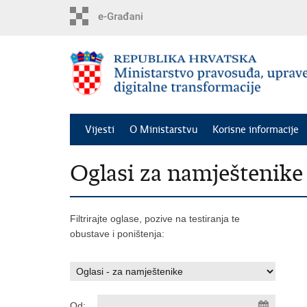
Preskoči
na
glavni
sadržaj
Vijesti
O Ministarstvu
Korisne informacije
Oglasi za namještenike
Filtrirajte oglase, pozive na testiranja te
obustave i poništenja:
Od: