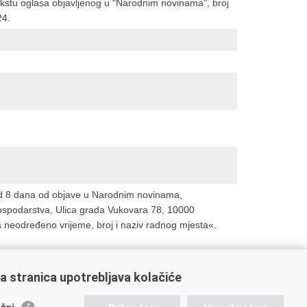
tekstu oglasa objavljenog u "Narodnim novinama", broj
24.
od 8 dana od objave u Narodnim novinama,
ospodarstva, Ulica grada Vukovara 78, 10000
 neodređeno vrijeme, broj i naziv radnog mjesta«.
a stranica upotrebljava kolačiće
oveznice pravosudnog sustava