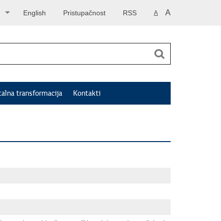
A
English
Pristupačnost
RSS
A
talna transformacija
Kontakti