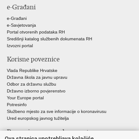
e-Građani
e-Građani
e-Savjetovanja
Portal otvorenih podataka RH
Središnji katalog službenih dokumenata RH
Izvozni portal
Korisne poveznice
Vlada Republike Hrvatske
Državna škola za javnu upravu
Odbor za državnu službu
Državno izborno povjerenstvo
Your Europe portal
Potresinfo
Službeno mjesto za sve informacije o koronavirusu
Ured europskog javnog tužitelja
Poveznice pravosudnog sustava
Ova stranica upotrebljava kolačiće