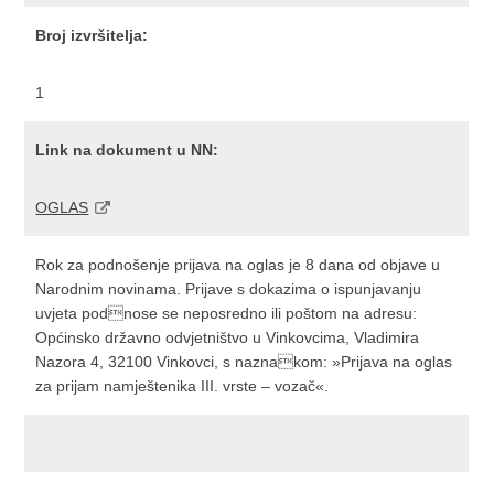
Broj izvršitelja:
1
Link na dokument u NN:
OGLAS
Rok za podnošenje prijava na oglas je 8 dana od objave u
Narodnim novinama. Prijave s dokazima o ispunjavanju
uvjeta podnose se neposredno ili poštom na adresu:
Općinsko državno odvjetništvo u Vinkovcima, Vladimira
Nazora 4, 32100 Vinkovci, s naznakom: »Prijava na oglas
za prijam namještenika III. vrste – vozač«.