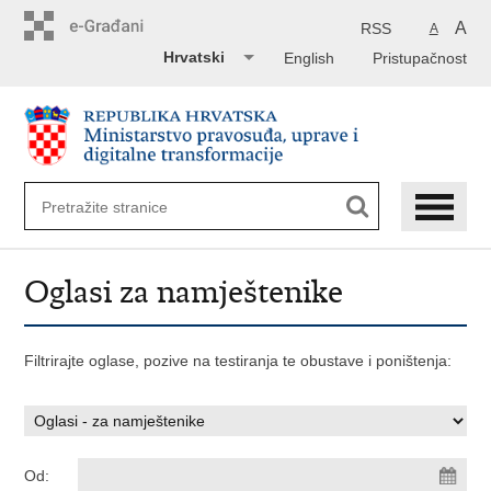
Preskoči
na
A
RSS
A
glavni
Hrvatski
English
Pristupačnost
sadržaj
Oglasi za namještenike
Filtrirajte oglase, pozive na testiranja te obustave i poništenja:
Od: