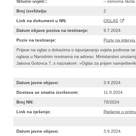
Stručni uvjeti::
– osnovna škola 
Broj izvršitelja:
2
Link na dokument u NN:
OGLAS
Datum objave poziva na testiranje:
9.7.2024.
Poziv na testiranje:
Poziv na intervju
Prijave na oglas s dokazima o ispunjavanju uvjeta podnose se
oglasa u Narodnim novinama na adresu: Ministarstvo unutarnj
Jakova Gotovca 7, s naznakom: »Oglas za prijam namješteni
Datum javne objave:
3.9.2024.
Dostava se smatra izvršenom:
11.9.2024.
Broj NN:
70/2024
Link na rješenje:
Rješenje o prijm
Datum javne objave:
3.9.2024.