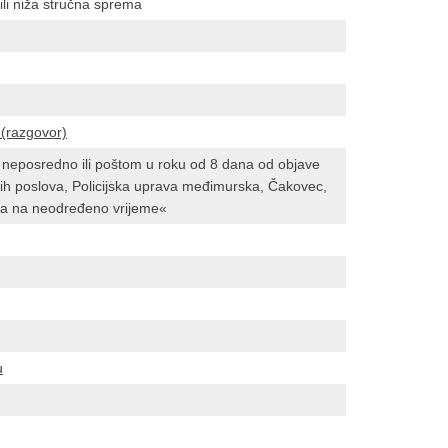
ili niža stručna sprema
 (razgovor)
 neposredno ili poštom u roku od 8 dana od objave
ih poslova, Policijska uprava međimurska, Čakovec,
ka na neodređeno vrijeme«
u