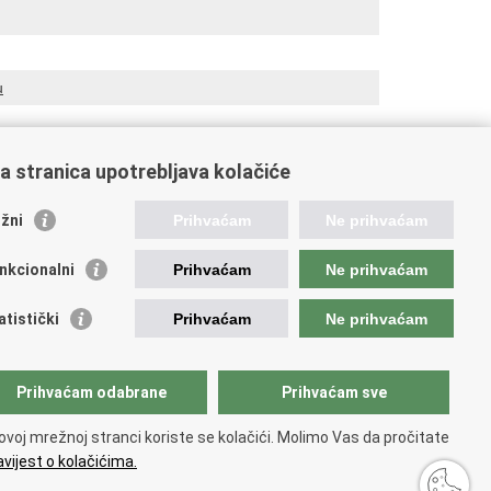
u
a stranica upotrebljava kolačiće
oveznice pravosudnog sustava
žni
Prihvaćam
Ne prihvaćam
tal sudova
avno odvjetništvo
nkcionalni
Prihvaćam
Ne prihvaćam
d za suzbijanje korupcije i organiziranog kriminaliteta
avno sudbeno vijeće
atistički
Prihvaćam
Ne prihvaćam
avnoodvjetničko vijeće
vosudna akademija
atska odvjetnička komora
Prihvaćam odabrane
Prihvaćam sve
atska javnobilježnička komora
opski pravosudni portal
ovoj mrežnoj stranci koriste se kolačići. Molimo Vas da pročitate
vijest o kolačićima.
 korištenja
.
Izjava o