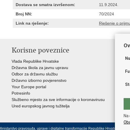
Dostava se smatra izvršenom:
11.9.2024.
Broj NN:
70/2024
Link na rješenje:
Rješenje o prijm
Ov
Korisne poveznice
P
Nu
Vlada Republike Hrvatske
Por
Državna škola za javnu upravu
Drž
Fu
Odbor za državnu službu
Ure
Državno izborno povjerenstvo
Drž
St
Your Europe portal
Drž
Potresinfo
Pra
Službeno mjesto za sve informacije o koronavirusu
Hrv
Ured europskog javnog tužitelja
Hrv
Eur
Na 
Oba
inistarstvo pravosuđa, uprave i digitalne transformacije Republike Hrvatske.
Uvjeti