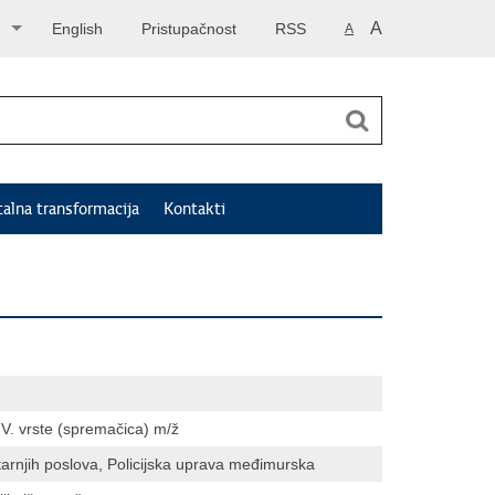
A
English
Pristupačnost
RSS
A
talna transformacija
Kontakti
IV. vrste (spremačica) m/ž
tarnjih poslova, Policijska uprava međimurska