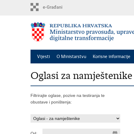
Preskoči
na
glavni
sadržaj
Vijesti
O Ministarstvu
Korisne informacije
Oglasi za namještenike
Filtrirajte oglase, pozive na testiranja te
obustave i poništenja:
Od: