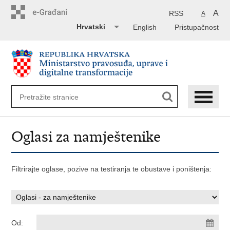
Preskoči
na
A
RSS
A
glavni
Hrvatski
English
Pristupačnost
sadržaj
Oglasi za namještenike
Filtrirajte oglase, pozive na testiranja te obustave i poništenja:
Od: