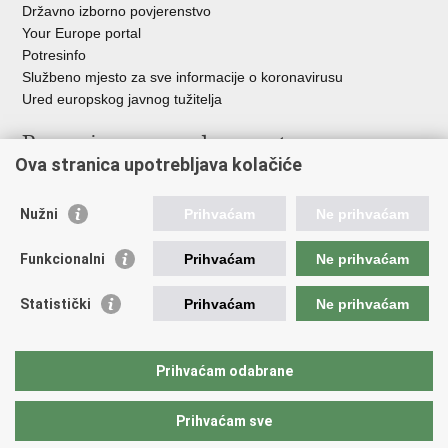
Državno izborno povjerenstvo
Your Europe portal
Potresinfo
Službeno mjesto za sve informacije o koronavirusu
Ured europskog javnog tužitelja
Poveznice pravosudnog sustava
Ova stranica upotrebljava kolačiće
Portal sudova
Državno odvjetništvo
Nužni
Prihvaćam
Ne prihvaćam
Ured za suzbijanje korupcije i organiziranog kriminaliteta
Državno sudbeno vijeće
Funkcionalni
Prihvaćam
Ne prihvaćam
Državnoodvjetničko vijeće
Pravosudna akademija
Statistički
Prihvaćam
Ne prihvaćam
Hrvatska odvjetnička komora
Hrvatska javnobilježnička komora
Europski pravosudni portal
Prihvaćam odabrane
Prihvaćam sve
Povratak na vrh