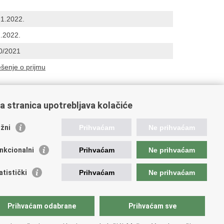
.1.2022.
2.2022.
0/2021
ešenje o prijmu
a stranica upotrebljava kolačiće
oveznice pravosudnog sustava
žni
Prihvaćam
Ne prihvaćam
tal sudova
avno odvjetništvo
nkcionalni
Prihvaćam
Ne prihvaćam
d za suzbijanje korupcije i organiziranog kriminaliteta
avno sudbeno vijeće
atistički
Prihvaćam
Ne prihvaćam
avnoodvjetničko vijeće
vosudna akademija
atska odvjetnička komora
Prihvaćam odabrane
Prihvaćam sve
atska javnobilježnička komora
opski pravosudni portal