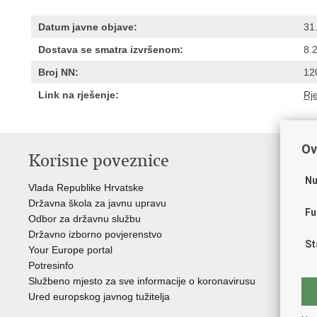
Datum javne objave:
31
Dostava se smatra izvršenom:
8.
Broj NN:
12
Link na rješenje:
Rj
Ov
Korisne poveznice
P
Nu
Vlada Republike Hrvatske
Por
Državna škola za javnu upravu
Drž
Fu
Odbor za državnu službu
Ure
Državno izborno povjerenstvo
Drž
St
Your Europe portal
Drž
Potresinfo
Pra
Službeno mjesto za sve informacije o koronavirusu
Hrv
Ured europskog javnog tužitelja
Hrv
Eur