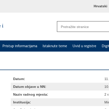
Hrvatski
Pristup informacijama
Istaknute teme
Uvid u registre
Digi
Datum:
11
Datum objave u NN:
10
Naziv radnog mjesta:
2 
Institucija:
Min