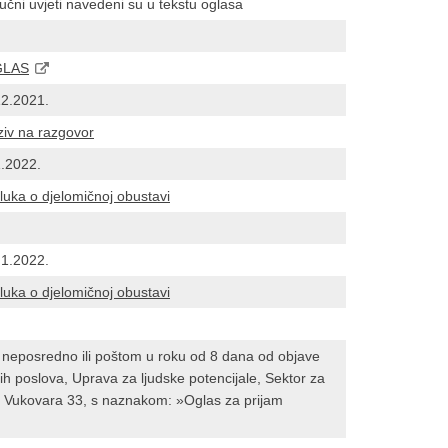
učni uvjeti navedeni su u tekstu oglasa
GLAS
12.2021.
ziv na razgovor
1.2022.
luka o djelomičnoj obustavi
.1.2022.
luka o djelomičnoj obustavi
 neposredno ili poštom u roku od 8 dana od objave
h poslova, Uprava za ljudske potencijale, Sektor za
ada Vukovara 33, s naznakom: »Oglas za prijam