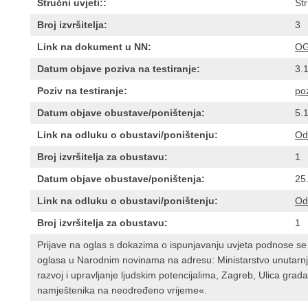
Stručni uvjeti::
Str
Broj izvršitelja:
3
Link na dokument u NN:
O
Datum objave poziva na testiranje:
3.
Poziv na testiranje:
po
Datum objave obustave/poništenja:
5.
Link na odluku o obustavi/poništenju:
Od
Broj izvršitelja za obustavu:
1
Datum objave obustave/poništenja:
25
Link na odluku o obustavi/poništenju:
Od
Broj izvršitelja za obustavu:
1
Prijave na oglas s dokazima o ispunjavanju uvjeta podnose se
oglasa u Narodnim novinama na adresu: Ministarstvo unutarnji
razvoj i upravljanje ljudskim potencijalima, Zagreb, Ulica gr
namještenika na neodređeno vrijeme«.