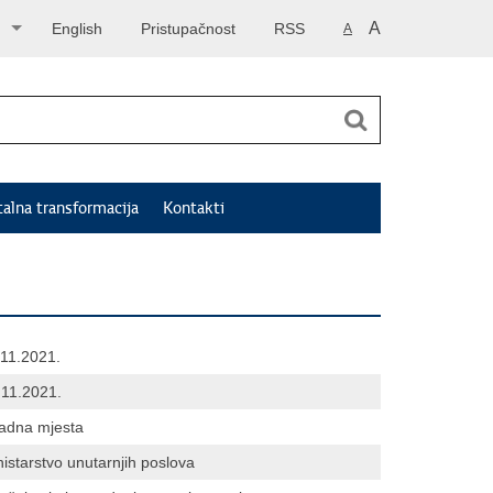
A
English
Pristupačnost
RSS
A
talna transformacija
Kontakti
.11.2021.
.11.2021.
radna mjesta
istarstvo unutarnjih poslova