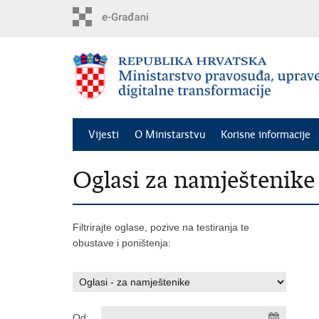
Preskoči
na
glavni
sadržaj
Vijesti
O Ministarstvu
Korisne informacije
Oglasi za namještenike
Filtrirajte oglase, pozive na testiranja te
obustave i poništenja:
Od: