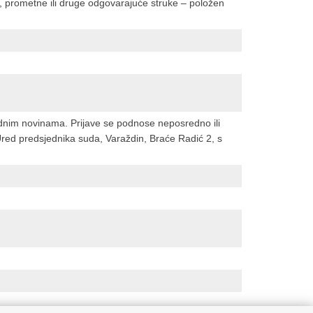
, prometne ili druge odgovarajuće struke – položen
dnim novinama. Prijave se podnose neposredno ili
red predsjednika suda, Varaždin, Braće Radić 2, s