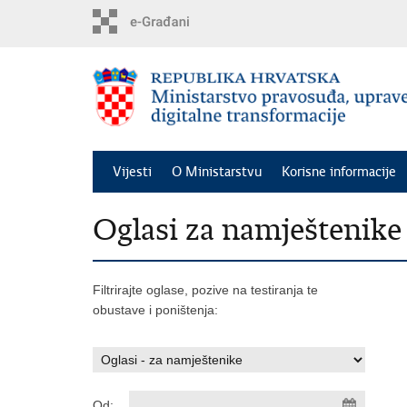
Preskoči
na
glavni
sadržaj
Vijesti
O Ministarstvu
Korisne informacije
Oglasi za namještenike
Filtrirajte oglase, pozive na testiranja te
obustave i poništenja:
Od: