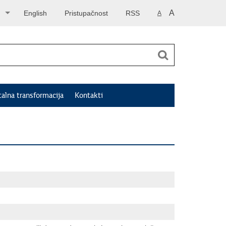
A
English
Pristupačnost
RSS
A
talna transformacija
Kontakti