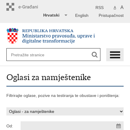
Preskoči
na
A
RSS
A
glavni
Hrvatski
English
Pristupačnost
sadržaj
Oglasi za namještenike
Filtrirajte oglase, pozive na testiranja te obustave i poništenja:
Od: