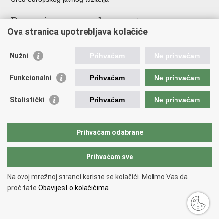
Poveznice pravosudnog sustava
Ova stranica upotrebljava kolačiće
Portal sudova
Državno odvjetništvo
Nužni
Prihvaćam
Ne prihvaćam
Ured za suzbijanje korupcije i organiziranog kriminaliteta
Državno sudbeno vijeće
Funkcionalni
Prihvaćam
Ne prihvaćam
Državnoodvjetničko vijeće
Pravosudna akademija
Statistički
Prihvaćam
Ne prihvaćam
Hrvatska odvjetnička komora
Hrvatska javnobilježnička komora
Europski pravosudni portal
Prihvaćam odabrane
Prihvaćam sve
Povratak na vrh
Copyright © 2026 Ministarstvo pravosuđa, uprave i digitalne
Na ovoj mrežnoj stranci koriste se kolačići. Molimo Vas da
transformacije Republike Hrvatske.
Uvjeti korištenja
.
Izjava o
pročitate
Obavijest o kolačićima.
pristupačnosti
.