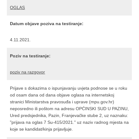
OGLAS
Datum objave poziva na testiranje:
4.11.2021.
Poziv na testiranje:
poziv na razgovor
Prijave s dokazima o ispunjavanju uvjeta podnose se u roku
od osam dana od dana objave oglasa na internetskoj
stranici Ministarstva pravosuđa i uprave (mpu.gov.hr)
neposredno ili poštom na adresu OPĆINSKI SUD U PAZINU,
Ured predsjednika, Pazin, Franjevačke stube 2, uz naznaku:
"prijava na oglas 7 Su-415/2021." uz naziv radnog mjesta na
koje se kandidat/kinja prijavljuje.