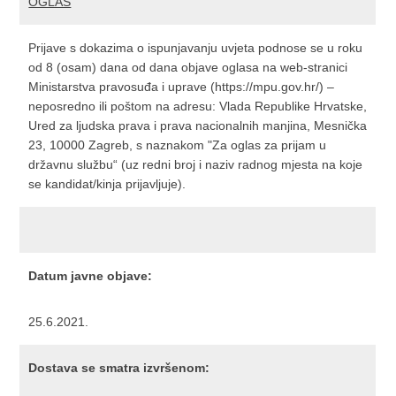
OGLAS
Prijave s dokazima o ispunjavanju uvjeta podnose se u roku
od 8 (osam) dana od dana objave oglasa na web-stranici
Ministarstva pravosuđa i uprave (https://mpu.gov.hr/) –
neposredno ili poštom na adresu: Vlada Republike Hrvatske,
Ured za ljudska prava i prava nacionalnih manjina, Mesnička
23, 10000 Zagreb, s naznakom "Za oglas za prijam u
državnu službu“ (uz redni broj i naziv radnog mjesta na koje
se kandidat/kinja prijavljuje).
Datum javne objave:
25.6.2021.
Dostava se smatra izvršenom: