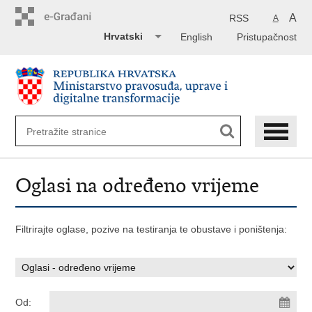
Preskoči
na
A
RSS
A
glavni
Hrvatski
English
Pristupačnost
sadržaj
Oglasi na određeno vrijeme
Filtrirajte oglase, pozive na testiranja te obustave i poništenja:
Od: