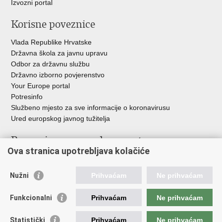
Izvozni portal
Korisne poveznice
Vlada Republike Hrvatske
Državna škola za javnu upravu
Odbor za državnu službu
Državno izborno povjerenstvo
Your Europe portal
Potresinfo
Službeno mjesto za sve informacije o koronavirusu
Ured europskog javnog tužitelja
Poveznice pravosudnog sustava
Ova stranica upotrebljava kolačiće
Portal sudova
Državno odvjetništvo
Nužni
Prihvaćam
Ne prihvaćam
Ured za suzbijanje korupcije i organiziranog kriminaliteta
Državno sudbeno vijeće
Funkcionalni
Prihvaćam
Ne prihvaćam
Državnoodvjetničko vijeće
Pravosudna akademija
Statistički
Prihvaćam
Ne prihvaćam