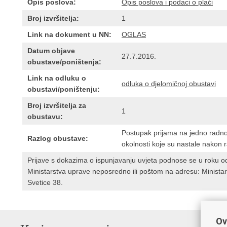
Opis poslova:
Opis poslova i podaci o plaći
Broj izvršitelja:
1
Link na dokument u NN:
OGLAS
Datum objave
27.7.2016.
obustave/poništenja:
Link na odluku o
odluka o djelomičnoj obustavi
obustavi/poništenju:
Broj izvršitelja za
1
obustavu:
Postupak prijama na jedno radno
Razlog obustave:
okolnosti koje su nastale nakon 
Prijave s dokazima o ispunjavanju uvjeta podnose se u roku o
Ministarstva uprave neposredno ili poštom na adresu: Ministar
Svetice 38.
Ov