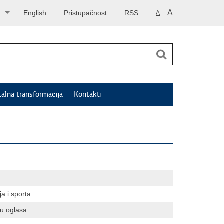
A
English
Pristupačnost
RSS
A
talna transformacija
Kontakti
a i sporta
tu oglasa