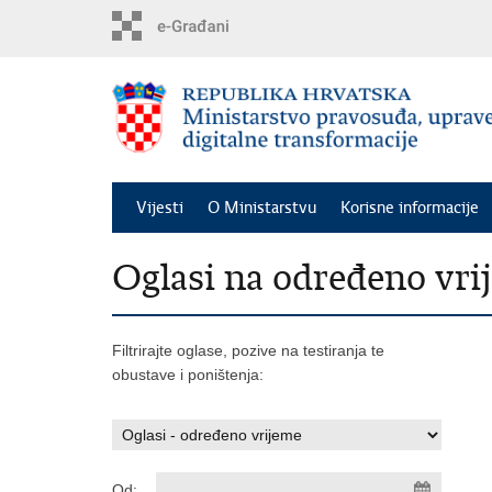
Preskoči
na
glavni
sadržaj
Vijesti
O Ministarstvu
Korisne informacije
Oglasi na određeno vri
Filtrirajte oglase, pozive na testiranja te
obustave i poništenja:
Od: