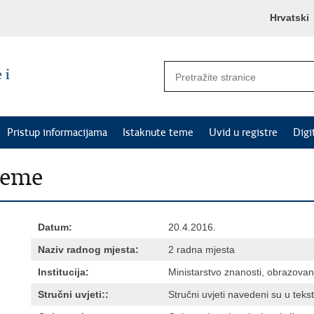
Hrvatski
Pristup informacijama
Istaknute teme
Uvid u registre
Digi
jeme
Datum:
20.4.2016.
Naziv radnog mjesta:
2 radna mjesta
Institucija:
Ministarstvo znanosti, obrazovanj
Stručni uvjeti::
Stručni uvjeti navedeni su u teks