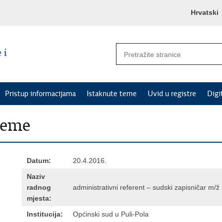
Hrvatski
Pristup informacijama
Istaknute teme
Uvid u registre
Digi
jeme
Datum:
20.4.2016.
Naziv
radnog
administrativni referent – sudski zapisničar m/ž
mjesta:
Institucija:
Općinski sud u Puli-Pola