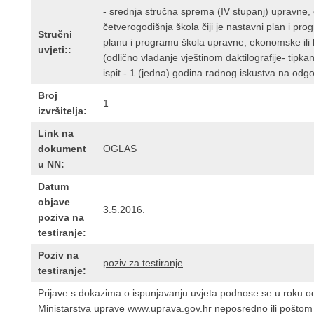
- srednja stručna sprema (IV stupanj) upravne, e
četverogodišnja škola čiji je nastavni plan i pro
Stručni
planu i programu škola upravne, ekonomske ili 
uvjeti::
(odlično vladanje vještinom daktilografije- tipkan
ispit - 1 (jedna) godina radnog iskustva na od
Broj
1
izvršitelja:
Link na
dokument
OGLAS
u NN:
Datum
objave
3.5.2016.
poziva na
testiranje:
Poziv na
poziv za testiranje
testiranje:
Prijave s dokazima o ispunjavanju uvjeta podnose se u roku o
Ministarstva uprave www.uprava.gov.hr neposredno ili poš