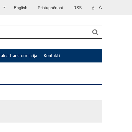
A
English
Pristupačnost
RSS
A
talna transformacija
Kontakti