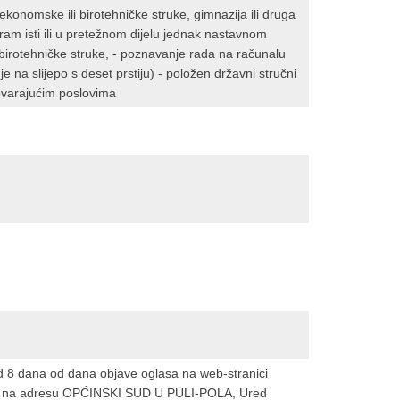
konomske ili birotehničke struke, gimnazija ili druga
gram isti ili u pretežnom dijelu jednak nastavnom
birotehničke struke, - poznavanje rada na računalu
je na slijepo s deset prstiju) - položen državni stručni
govarajućim poslovima
d 8 dana od dana objave oglasa na web-stranici
tom na adresu OPĆINSKI SUD U PULI-POLA, Ured