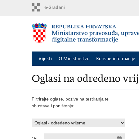
Preskoči
na
glavni
sadržaj
Vijesti
O Ministarstvu
Korisne informacije
Oglasi na određeno vri
Filtrirajte oglase, pozive na testiranja te
obustave i poništenja:
Od: