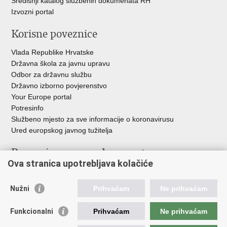
Središnji katalog službenih dokumenata RH
Izvozni portal
Korisne poveznice
Vlada Republike Hrvatske
Državna škola za javnu upravu
Odbor za državnu službu
Državno izborno povjerenstvo
Your Europe portal
Potresinfo
Službeno mjesto za sve informacije o koronavirusu
Ured europskog javnog tužitelja
Poveznice pravosudnog sustava
Ova stranica upotrebljava kolačiće
Portal sudova
Državno odvjetništvo
Nužni
Prihvaćam
Ne prihvaćam
Ured za suzbijanje korupcije i organiziranog kriminaliteta
Državno sudbeno vijeće
Funkcionalni
Prihvaćam
Ne prihvaćam
Državnoodvjetničko vijeće
Pravosudna akademija