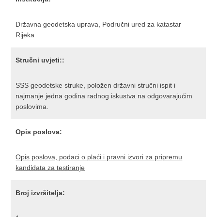
Državna geodetska uprava, Područni ured za katastar
Rijeka
Stručni uvjeti::
SSS geodetske struke, položen državni stručni ispit i
najmanje jedna godina radnog iskustva na odgovarajućim
poslovima.
Opis poslova:
Opis poslova, podaci o plaći i pravni izvori za pripremu
kandidata za testiranje
Broj izvršitelja: