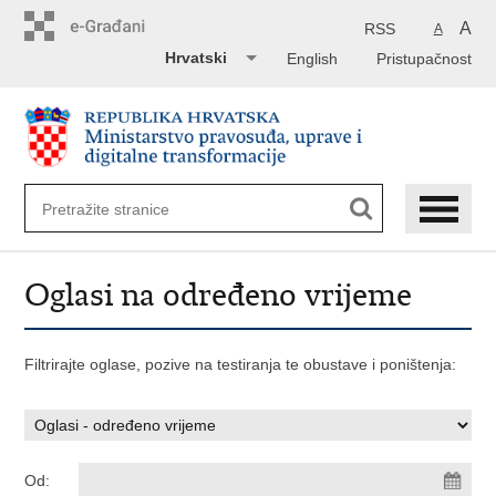
Preskoči
na
A
RSS
A
glavni
Hrvatski
English
Pristupačnost
sadržaj
Oglasi na određeno vrijeme
Filtrirajte oglase, pozive na testiranja te obustave i poništenja:
Od: