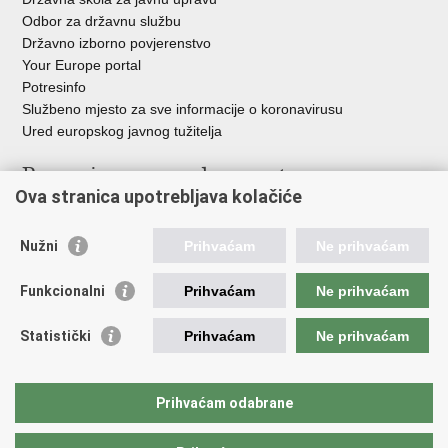
Odbor za državnu službu
Državno izborno povjerenstvo
Your Europe portal
Potresinfo
Službeno mjesto za sve informacije o koronavirusu
Ured europskog javnog tužitelja
Poveznice pravosudnog sustava
Ova stranica upotrebljava kolačiće
Portal sudova
Državno odvjetništvo
Nužni
Prihvaćam
Ne prihvaćam
Ured za suzbijanje korupcije i organiziranog kriminaliteta
Državno sudbeno vijeće
Funkcionalni
Prihvaćam
Ne prihvaćam
Državnoodvjetničko vijeće
Pravosudna akademija
Statistički
Prihvaćam
Ne prihvaćam
Hrvatska odvjetnička komora
Hrvatska javnobilježnička komora
Europski pravosudni portal
Prihvaćam odabrane