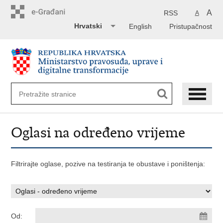
Preskoči
na
A
RSS
A
glavni
Hrvatski
English
Pristupačnost
sadržaj
Oglasi na određeno vrijeme
Filtrirajte oglase, pozive na testiranja te obustave i poništenja:
Od: