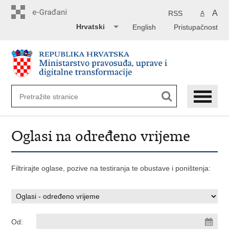
Preskoči
na
A
RSS
A
glavni
Hrvatski
English
Pristupačnost
sadržaj
Oglasi na određeno vrijeme
Filtrirajte oglase, pozive na testiranja te obustave i poništenja:
Od: