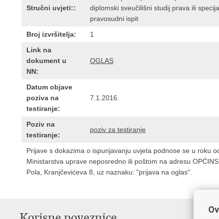
Stručni uvjeti::
diplomski sveučilišni studij prava ili specij
pravosudni ispit
Broj izvršitelja:
1
Link na
dokument u
OGLAS
NN:
Datum objave
poziva na
7.1.2016.
testiranje:
Poziv na
poziv za testiranje
testiranje:
Prijave s dokazima o ispunjavanju uvjeta podnose se u roku o
Ministarstva uprave neposredno ili poštom na adresu OPĆIN
Pola, Kranjčevićeva 8, uz naznaku: "prijava na oglas".
Ov
Korisne poveznice
P