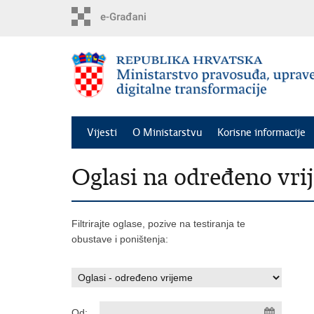
Preskoči
na
glavni
sadržaj
Vijesti
O Ministarstvu
Korisne informacije
Oglasi na određeno vri
Filtrirajte oglase, pozive na testiranja te
obustave i poništenja:
Od: