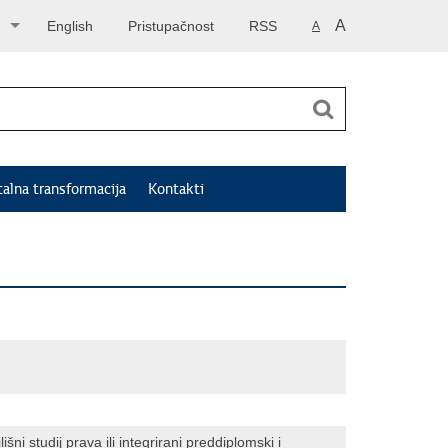
A
English
Pristupačnost
RSS
A
talna transformacija
Kontakti
šni studij prava ili integrirani preddiplomski i