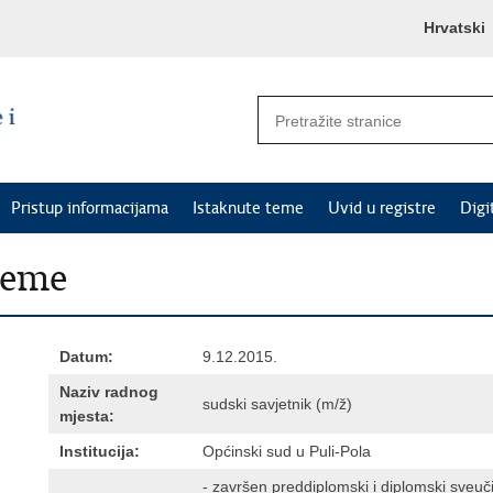
Hrvatski
Pristup informacijama
Istaknute teme
Uvid u registre
Digi
jeme
Datum:
9.12.2015.
Naziv radnog
sudski savjetnik (m/ž)
mjesta:
Institucija:
Općinski sud u Puli-Pola
- završen preddiplomski i diplomski sveučili