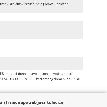
alistički diplomski stručni studij prava - položen
d 8 dana od dana objave oglasa na web-stranici
SKI SUD U PULI-POLA, Ured predsjednika suda, Pula-
a stranica upotrebljava kolačiće
oveznice pravosudnog sustava