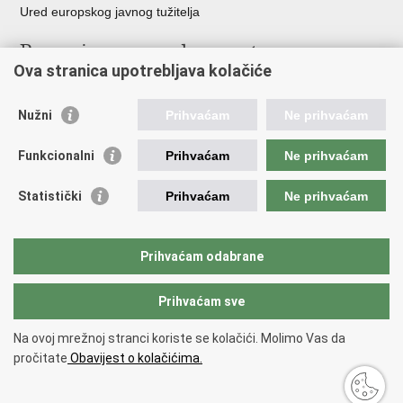
Ured europskog javnog tužitelja
Poveznice pravosudnog sustava
Ova stranica upotrebljava kolačiće
Portal sudova
Državno odvjetništvo
Nužni
Prihvaćam
Ne prihvaćam
Ured za suzbijanje korupcije i organiziranog kriminaliteta
Državno sudbeno vijeće
Funkcionalni
Prihvaćam
Ne prihvaćam
Državnoodvjetničko vijeće
Pravosudna akademija
Statistički
Prihvaćam
Ne prihvaćam
Hrvatska odvjetnička komora
Hrvatska javnobilježnička komora
Europski pravosudni portal
Prihvaćam odabrane
Prihvaćam sve
Povratak na vrh
Copyright © 2026 Ministarstvo pravosuđa, uprave i digitalne
Na ovoj mrežnoj stranci koriste se kolačići. Molimo Vas da
transformacije Republike Hrvatske.
Uvjeti korištenja
.
Izjava o
pročitate
Obavijest o kolačićima.
pristupačnosti
.