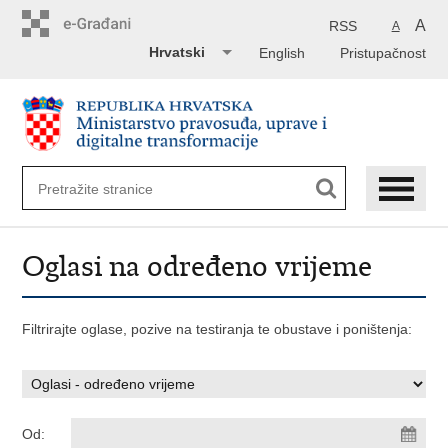
Preskoči
na
A
RSS
A
glavni
Hrvatski
English
Pristupačnost
sadržaj
Oglasi na određeno vrijeme
Filtrirajte oglase, pozive na testiranja te obustave i poništenja:
Od: