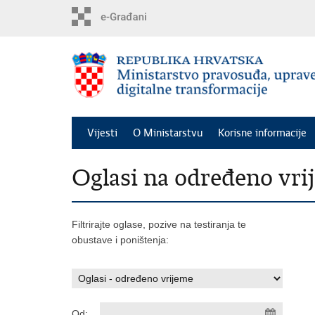
Preskoči
na
glavni
sadržaj
Vijesti
O Ministarstvu
Korisne informacije
Oglasi na određeno vri
Filtrirajte oglase, pozive na testiranja te
obustave i poništenja:
Od: