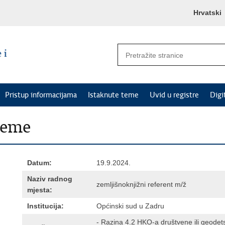
Hrvatski
Pristup informacijama
Istaknute teme
Uvid u registre
Digi
jeme
Datum:
19.9.2024.
Naziv radnog
zemljišnoknjižni referent m/ž
mjesta:
Institucija:
Općinski sud u Zadru
- Razina 4.2 HKO-a društvene ili geodet