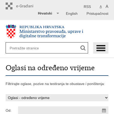
Preskoči
na
A
RSS
A
glavni
Hrvatski
English
Pristupačnost
sadržaj
Oglasi na određeno vrijeme
Filtrirajte oglase, pozive na testiranja te obustave i poništenja:
Od: