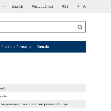
A
English
Pristupačnost
RSS
A
talna transformacija
Kontakti
 m/ž
plitu
O-a pravne struke - položen pravosudni ispit.