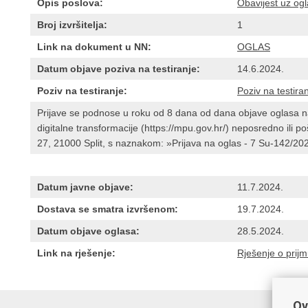
Opis poslova:
Obavijest uz og
Broj izvršitelja:
1
Link na dokument u NN:
OGLAS
Datum objave poziva na testiranje:
14.6.2024.
Poziv na testiranje:
Poziv na testira
Prijave se podnose u roku od 8 dana od dana objave oglasa na
digitalne transformacije (https://mpu.gov.hr/) neposredno ili 
27, 21000 Split, s naznakom: »Prijava na oglas - 7 Su-142/20
Datum javne objave:
11.7.2024.
Dostava se smatra izvršenom:
19.7.2024.
Datum objave oglasa:
28.5.2024.
Link na rješenje:
Rješenje o prij
Ov