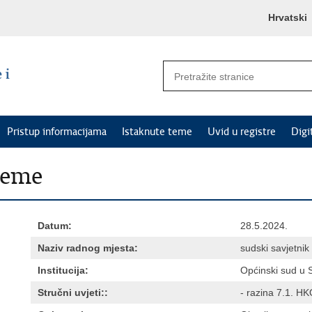
Hrvatski
Pristup informacijama
Istaknute teme
Uvid u registre
Digi
jeme
Datum:
28.5.2024.
Naziv radnog mjesta:
sudski savjetnik
Institucija:
Općinski sud u S
Stručni uvjeti::
- razina 7.1. HK