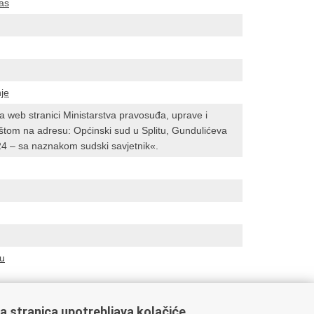
las
nje
 web stranici Ministarstva pravosuđa, uprave i
poštom na adresu: Općinski sud u Splitu, Gundulićeva
24 – sa naznakom sudski savjetnik«.
mu
a stranica upotrebljava kolačiće