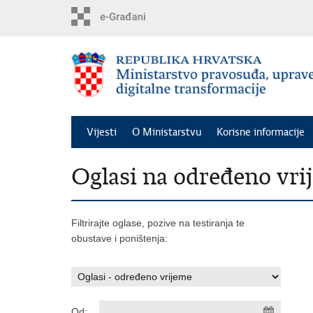
Preskoči
na
glavni
sadržaj
Vijesti
O Ministarstvu
Korisne informacije
Oglasi na određeno vri
Filtrirajte oglase, pozive na testiranja te
obustave i poništenja:
Od: