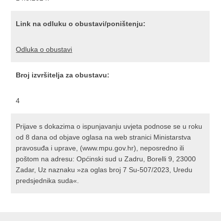
Link na odluku o obustavi/poništenju:
Odluka o obustavi
Broj izvršitelja za obustavu:
4
Prijave s dokazima o ispunjavanju uvjeta podnose se u roku
od 8 dana od objave oglasa na web stranici Ministarstva
pravosuđa i uprave, (www.mpu.gov.hr), neposredno ili
poštom na adresu: Općinski sud u Zadru, Borelli 9, 23000
Zadar, Uz naznaku »za oglas broj 7 Su-507/2023, Uredu
predsjednika suda«.