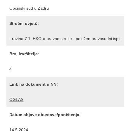
Općinski sud u Zadru
Stručni uvjeti::
- razina 7.1. HKO-a pravne struke - položen pravosudni ispit
Broj izvršitelja:
4
Link na dokument u NN:
OGLAS
Datum objave obustave/poništenja:
14.5.2024.