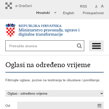
Preskoči
na
A
RSS
A
glavni
Hrvatski
English
Pristupačnost
sadržaj
Oglasi na određeno vrijeme
Filtrirajte oglase, pozive na testiranja te obustave i poništenja:
Od: