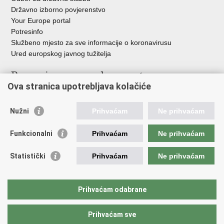
Državno izborno povjerenstvo
Your Europe portal
Potresinfo
Službeno mjesto za sve informacije o koronavirusu
Ured europskog javnog tužitelja
Poveznice pravosudnog sustava
Ova stranica upotrebljava kolačiće
Portal sudova
Državno odvjetništvo
Nužni
Prihvaćam
Ne prihvaćam
Ured za suzbijanje korupcije i organiziranog kriminaliteta
Državno sudbeno vijeće
Funkcionalni
Prihvaćam
Ne prihvaćam
Državnoodvjetničko vijeće
Pravosudna akademija
Statistički
Prihvaćam
Ne prihvaćam
Hrvatska odvjetnička komora
Hrvatska javnobilježnička komora
Europski pravosudni portal
Prihvaćam odabrane
Prihvaćam sve
Povratak na vrh