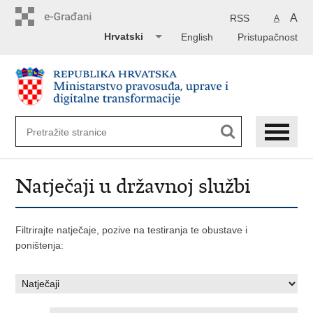
Preskoči
na
A
RSS
A
glavni
Hrvatski
English
Pristupačnost
sadržaj
Natječaji u državnoj službi
Filtrirajte natječaje, pozive na testiranja te obustave i
poništenja: