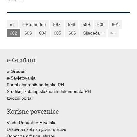
««
« Prethodna
597
598
599
600
601
602
603
604
605
606
Sljedeća »
»»
e-Građani
e-Građani
e-Savjetovanja
Portal otvorenih podataka RH
Središnji katalog službenih dokumenata RH
Izvozni portal
Korisne poveznice
Vlada Republike Hrvatske
Državna škola za javnu upravu
Odbor za državnu službu