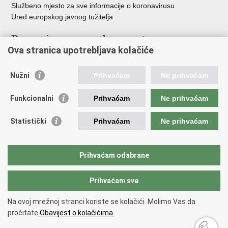
Službeno mjesto za sve informacije o koronavirusu
Ured europskog javnog tužitelja
Poveznice pravosudnog sustava
Ova stranica upotrebljava kolačiće
Portal sudova
Državno odvjetništvo
Nužni
Prihvaćam
Ne prihvaćam
Ured za suzbijanje korupcije i organiziranog kriminaliteta
Državno sudbeno vijeće
Funkcionalni
Prihvaćam
Ne prihvaćam
Državnoodvjetničko vijeće
Pravosudna akademija
Statistički
Prihvaćam
Ne prihvaćam
Hrvatska odvjetnička komora
Hrvatska javnobilježnička komora
Europski pravosudni portal
Prihvaćam odabrane
Prihvaćam sve
Povratak na vrh
Copyright © 2026 Ministarstvo pravosuđa, uprave i digitalne
Na ovoj mrežnoj stranci koriste se kolačići. Molimo Vas da
transformacije Republike Hrvatske.
Uvjeti korištenja
.
Izjava o
pročitate
Obavijest o kolačićima.
pristupačnosti
.