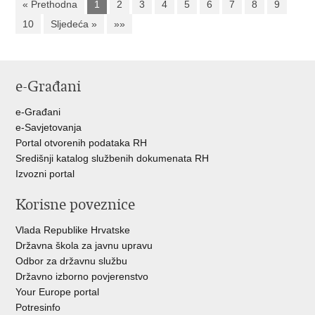
« Prethodna
1
2
3
4
5
6
7
8
9
10
Sljedeća »
»»
e-Građani
e-Građani
e-Savjetovanja
Portal otvorenih podataka RH
Središnji katalog službenih dokumenata RH
Izvozni portal
Korisne poveznice
Vlada Republike Hrvatske
Državna škola za javnu upravu
Odbor za državnu službu
Državno izborno povjerenstvo
Your Europe portal
Potresinfo