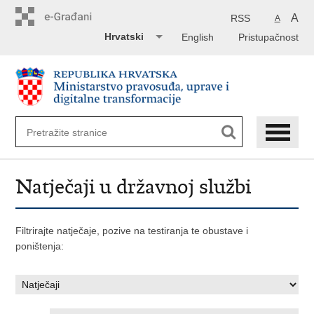
Preskoči
na
A
RSS
A
glavni
Hrvatski
English
Pristupačnost
sadržaj
Natječaji u državnoj službi
Filtrirajte natječaje, pozive na testiranja te obustave i
poništenja: