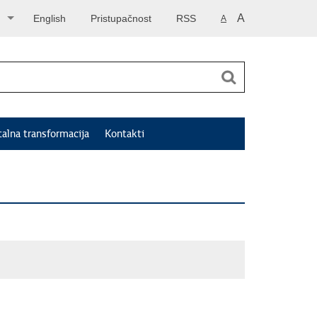
A
English
Pristupačnost
RSS
A
talna transformacija
Kontakti