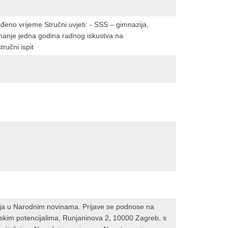
đeno vrijeme Stručni uvjeti: - SSS – gimnazija,
jmanje jedna godina radnog iskustva na
ručni ispit
aja u Narodnim novinama. Prijave se podnose na
judskim potencijalima, Runjaninova 2, 10000 Zagreb, s