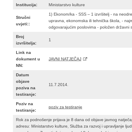
Institucija:
Ministarstvo kulture
1) Ekonom/ka - SSS – 1 izvršitelj - na neodre
Stručni
upravna, ekonomska ili tehnička škola, - na
uvjeti::
odgovarajućim poslovima - položen državni st
Broj
1
izvršitelja:
Link na
dokument u
JAVNI NATJEČAJ
NN:
Datum
objave
11.7.2014.
poziva na
testiranje:
Poziv na
poziv za testiranje
testiranje:
Rok za podnošenje prijava je 8 dana od objave javnog natječ
adresu: Ministarstvo kulture, Služba za razvoj i upravljanje l