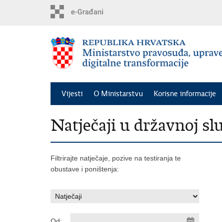
Preskoči
na
glavni
sadržaj
Vijesti
O Ministarstvu
Korisne informacije
Natječaji u državnoj sl
Filtrirajte natječaje, pozive na testiranja te
obustave i poništenja:
Od: