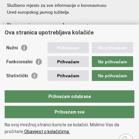
Službeno mjesto za sve informacije o koronavirusu
Ured europskog javnog tužitelja
Poveznice pravosudnog sustava
Ova stranica upotrebljava kolačiće
Portal sudova
Državno odvjetništvo
Nužni
Prihvaćam
Ne prihvaćam
Ured za suzbijanje korupcije i organiziranog kriminaliteta
Državno sudbeno vijeće
Funkcionalni
Prihvaćam
Ne prihvaćam
Državnoodvjetničko vijeće
Pravosudna akademija
Statistički
Prihvaćam
Ne prihvaćam
Hrvatska odvjetnička komora
Hrvatska javnobilježnička komora
Europski pravosudni portal
Prihvaćam odabrane
Prihvaćam sve
Povratak na vrh
Copyright © 2026 Ministarstvo pravosuđa, uprave i digitalne
Na ovoj mrežnoj stranci koriste se kolačići. Molimo Vas da
transformacije Republike Hrvatske.
Uvjeti korištenja
.
Izjava o
pročitate
Obavijest o kolačićima.
pristupačnosti
.