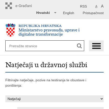
Preskoči
na
A
RSS
A
glavni
Hrvatski
English
Pristupačnost
sadržaj
Natječaji u državnoj službi
Filtrirajte natječaje, pozive na testiranja te obustave i
poništenja: