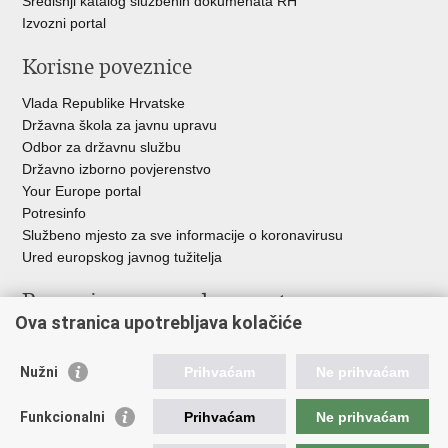
Središnji katalog službenih dokumenata RH
Izvozni portal
Korisne poveznice
Vlada Republike Hrvatske
Državna škola za javnu upravu
Odbor za državnu službu
Državno izborno povjerenstvo
Your Europe portal
Potresinfo
Službeno mjesto za sve informacije o koronavirusu
Ured europskog javnog tužitelja
Poveznice pravosudnog sustava
Ova stranica upotrebljava kolačiće
Portal sudova
Državno odvjetništvo
Nužni
Prihvaćam
Ne prihvaćam
Ured za suzbijanje korupcije i organiziranog kriminaliteta
Državno sudbeno vijeće
Funkcionalni
Prihvaćam
Ne prihvaćam
Državnoodvjetničko vijeće
Pravosudna akademija