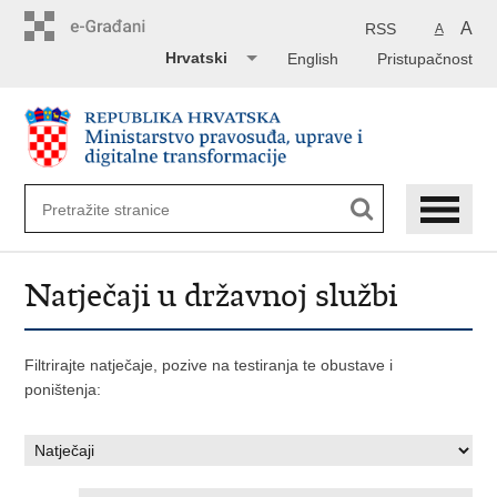
Preskoči
na
A
RSS
A
glavni
Hrvatski
English
Pristupačnost
sadržaj
Natječaji u državnoj službi
Filtrirajte natječaje, pozive na testiranja te obustave i
poništenja: