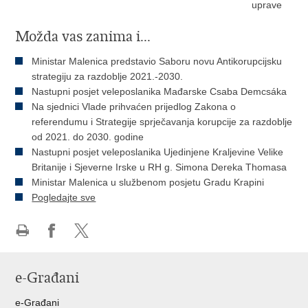
uprave
Možda vas zanima i...
Ministar Malenica predstavio Saboru novu Antikorupcijsku
strategiju za razdoblje 2021.-2030.
Nastupni posjet veleposlanika Mađarske Csaba Demcsáka
Na sjednici Vlade prihvaćen prijedlog Zakona o
referendumu i Strategije sprječavanja korupcije za razdoblje
od 2021. do 2030. godine
Nastupni posjet veleposlanika Ujedinjene Kraljevine Velike
Britanije i Sjeverne Irske u RH g. Simona Dereka Thomasa
Ministar Malenica u službenom posjetu Gradu Krapini
Pogledajte sve
Ispiši
Podijeli
Podijeli
stranicu
na
na
e-Građani
Facebooku
Twitteru
e-Građani