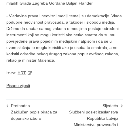
mladih Grada Zagreba Gordane Buljan Flander.
- Vladavina prava i neovisni mediji temelj su demokracije. Vlada
podupire neovisnost pravosuđa, a također i slobodu medija.
Držimo da unutar samog zakona o medijima postoje određeni
instrumenti koji se mogu koristiti ako netko smatra da su mu
povrijeđene prava pojedinim medijskim natpisom i da se u
ovom slučaju to moglo koristiti ako je osoba to smatrala, a ne
koristiti odredbe nekog drugog zakona poput ovršnog zakona,
rekao je ministar Malenica.
Izvor:
HRT
Pisane vijesti
Prethodna
Sljedeća
Zaključen popis birača za
Službeni posjet izaslanstva
dopunske izbore
Republike Latvije
Ministarstvu pravosuđa i