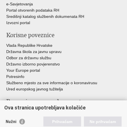
e-Savjetovanja
Portal otvorenih podataka RH
Središnji katalog službenih dokumenata RH
Izvozni portal
Korisne poveznice
Vlada Republike Hrvatske
Državna škola za javnu upravu
Odbor za državnu službu
Državno izborno povjerenstvo
Your Europe portal
Potresinfo
Službeno mjesto za sve informacije o koronavirusu
Ured europskog javnog tužitelja
Poveznice pravosudnog sustava
Ova stranica upotrebljava kolačiće
Portal sudova
Državno odvjetništvo
Nužni
Prihvaćam
Ne prihvaćam
Ured za suzbijanje korupcije i organiziranog kriminaliteta