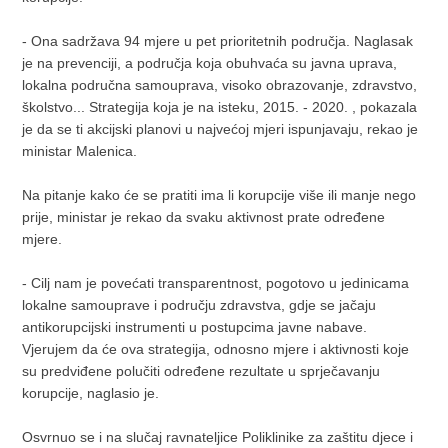
- Ona sadržava 94 mjere u pet prioritetnih područja. Naglasak
je na prevenciji, a područja koja obuhvaća su javna uprava,
lokalna područna samouprava, visoko obrazovanje, zdravstvo,
školstvo... Strategija koja je na isteku, 2015. - 2020. , pokazala
je da se ti akcijski planovi u najvećoj mjeri ispunjavaju, rekao je
ministar Malenica.
Na pitanje kako će se pratiti ima li korupcije više ili manje nego
prije, ministar je rekao da svaku aktivnost prate određene
mjere.
- Cilj nam je povećati transparentnost, pogotovo u jedinicama
lokalne samouprave i području zdravstva, gdje se jačaju
antikorupcijski instrumenti u postupcima javne nabave.
Vjerujem da će ova strategija, odnosno mjere i aktivnosti koje
su predviđene polučiti određene rezultate u sprječavanju
korupcije, naglasio je.
Osvrnuo se i na slučaj ravnateljice Poliklinike za zaštitu djece i