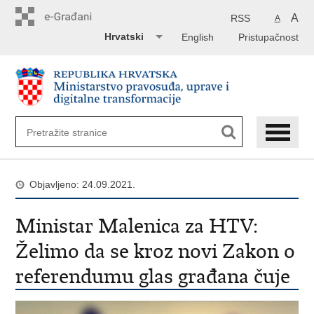
Preskoči
na
A
RSS
A
glavni
Hrvatski
English
Pristupačnost
sadržaj
Objavljeno: 24.09.2021.
Ministar Malenica za HTV:
Želimo da se kroz novi Zakon o
referendumu glas građana čuje