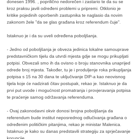
donesen 1996. , poprilično nedorečen i zastario te da su se
kroz praksu javili određeni problemi u pripremi. Otklonio je
kritike pojedinih oporbenih zastupnika te naglasio da novim
zakonom žele "da se glas građana kroz referendum čuje".
Istaknuo je i da su uveli određena poboljšanja.
- Jedno od poboljšanja je obveza jedinica lokalne samouprave
predstavničkom tijelu da utvrdi mjesta gdje se mogu prikupljati
potpisi. Obvezali smo ih da ovisno o broju stanovnika unaprijed
odrede broj mjesta. Također, tu je i produljenje roka prikupljanja
potpisa s 15 na 30 dana te uključivanje DIP-a kao neovisnog
tijela koje će nadzirati čitav postupak, rekao je. Istaknuo je da
prvi put uvode i mogućnost promatranja i provjeravanja potpisa
te praćenje samog održavanja referenduma.
- Ovaj zakonodavni okvir donosi brojna poboljšanja da
referendum bude institut neposrednog odlučivanja građana o
određenim političkim pitanjima, rekao je ministar Malenica.
Istaknuo je kako su danas predstavili strategiju za sprječavanje
korupcije.