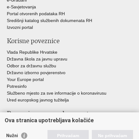
e-Savjetovanja
Portal otvorenih podataka RH
Središnji katalog službenih dokumenata RH
Izvozni portal
Korisne poveznice
Vlada Republike Hrvatske
Državna škola za javnu upravu
Odbor za državnu službu
Državno izborno povjerenstvo
Your Europe portal
Potresinfo
Službeno mjesto za sve informacije o koronavirusu
Ured europskog javnog tužitelja
Poveznice pravosudnog sustava
Ova stranica upotrebljava kolačiće
Portal sudova
Državno odvjetništvo
Nužni
Prihvaćam
Ne prihvaćam
Ured za suzbijanje korupcije i organiziranog kriminaliteta