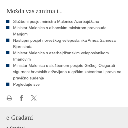
Možda vas zanima i...
Službeni posjet ministra Malenice Azerbajdžanu
Ministar Malenica s albanskim ministrom pravosuđa
Manjom
Nastupni posjet norveškog veleposlanika Arnea Sannesa
Bjornstada
Ministar Malenica s azerbajdžanskim veleposlanikom
Imanovim
Ministar Malenica u službenom posjetu Grčkoj: Osigurati
sigurnost hrvatskih državljana u grčkim zatvorima i pravo na
pravično suđenje
Pogledajte sve
Ispiši
Podijeli
Podijeli
stranicu
na
na
e-Građani
Facebooku
Twitteru
e-Građani