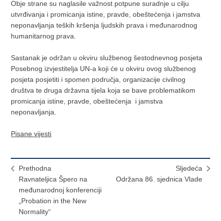
Obje strane su naglasile važnost potpune suradnje u cilju
utvrđivanja i promicanja istine, pravde, obeštećenja i jamstva
neponavljanja teških kršenja ljudskih prava i međunarodnog
humanitarnog prava.
Sastanak je održan u okviru službenog šestodnevnog posjeta
Posebnog izvjestitelja UN-a koji će u okviru ovog službenog
posjeta posjetiti i spomen područja, organizacije civilnog
društva te druga državna tijela koja se bave problematikom
promicanja istine, pravde, obeštećenja i jamstva
neponavljanja.
Pisane vijesti
Prethodna
Sljedeća
Ravnateljica Špero na
Održana 86. sjednica Vlade
međunarodnoj konferenciji
„Probation in the New
Normality“