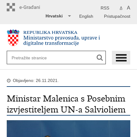
Preskoči
na
A
RSS
A
glavni
Hrvatski
English
Pristupačnost
sadržaj
Objavljeno: 26.11.2021.
Ministar Malenica s Posebnim
izvjestiteljem UN-a Salvioliem