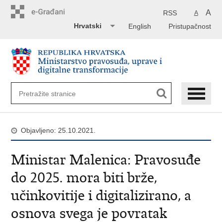
Preskoči
na
A
RSS
A
glavni
Hrvatski
English
Pristupačnost
sadržaj
Objavljeno: 25.10.2021.
Ministar Malenica: Pravosuđe
do 2025. mora biti brže,
učinkovitije i digitalizirano, a
osnova svega je povratak