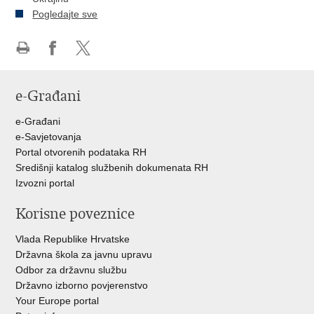
Pogledajte sve
Ispiši
Podijeli
Podijeli
stranicu
na
na
e-Građani
Facebooku
Twitteru
e-Građani
e-Savjetovanja
Portal otvorenih podataka RH
Središnji katalog službenih dokumenata RH
Izvozni portal
Korisne poveznice
Vlada Republike Hrvatske
Državna škola za javnu upravu
Odbor za državnu službu
Državno izborno povjerenstvo
Your Europe portal