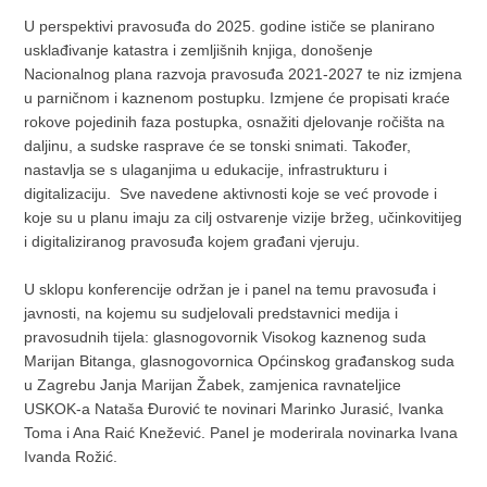
U perspektivi pravosuđa do 2025. godine ističe se planirano
usklađivanje katastra i zemljišnih knjiga, donošenje
Nacionalnog plana razvoja pravosuđa 2021-2027 te niz izmjena
u parničnom i kaznenom postupku. Izmjene će propisati kraće
rokove pojedinih faza postupka, osnažiti djelovanje ročišta na
daljinu, a sudske rasprave će se tonski snimati. Također,
nastavlja se s ulaganjima u edukacije, infrastrukturu i
digitalizaciju. Sve navedene aktivnosti koje se već provode i
koje su u planu imaju za cilj ostvarenje vizije bržeg, učinkovitijeg
i digitaliziranog pravosuđa kojem građani vjeruju.
U sklopu konferencije održan je i panel na temu pravosuđa i
javnosti, na kojemu su sudjelovali predstavnici medija i
pravosudnih tijela: glasnogovornik Visokog kaznenog suda
Marijan Bitanga, glasnogovornica Općinskog građanskog suda
u Zagrebu Janja Marijan Žabek, zamjenica ravnateljice
USKOK-a Nataša Đurović te novinari Marinko Jurasić, Ivanka
Toma i Ana Raić Knežević. Panel je moderirala novinarka Ivana
Ivanda Rožić.