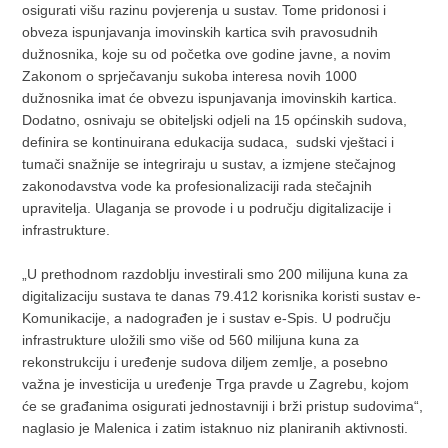
osigurati višu razinu povjerenja u sustav. Tome pridonosi i
obveza ispunjavanja imovinskih kartica svih pravosudnih
dužnosnika, koje su od početka ove godine javne, a novim
Zakonom o sprječavanju sukoba interesa novih 1000
dužnosnika imat će obvezu ispunjavanja imovinskih kartica.
Dodatno, osnivaju se obiteljski odjeli na 15 općinskih sudova,
definira se kontinuirana edukacija sudaca, sudski vještaci i
tumači snažnije se integriraju u sustav, a izmjene stečajnog
zakonodavstva vode ka profesionalizaciji rada stečajnih
upravitelja. Ulaganja se provode i u području digitalizacije i
infrastrukture.
„U prethodnom razdoblju investirali smo 200 milijuna kuna za
digitalizaciju sustava te danas 79.412 korisnika koristi sustav e-
Komunikacije, a nadograđen je i sustav e-Spis. U području
infrastrukture uložili smo više od 560 milijuna kuna za
rekonstrukciju i uređenje sudova diljem zemlje, a posebno
važna je investicija u uređenje Trga pravde u Zagrebu, kojom
će se građanima osigurati jednostavniji i brži pristup sudovima“,
naglasio je Malenica i zatim istaknuo niz planiranih aktivnosti.