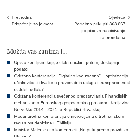
Prethodna
Sljedeća
Priopćenje za javnost
Potrebno prikupiti 368.867
potpisa za raspisivanje
referenduma
Možda vas zanima i...
Upis u zemljišne knjige elektroničkim putem, dostupniji
podatci
Održana konferencija "Digitalno kao zadano" – optimizacija
učinkovitosti i kvalitete pravosudnih usluga i transparentnost
sudskih odluka“
Održana konferencija svečanog predstavljanja Financijskih
mehanizama Europskog gospodarskog prostora i Kraljevine
Norveške 2014.- 2021. u Republici Hrvatskoj
Međunarodna konferencija o inovacijama u tretmanskom
radu s osuđenicima u Tbilisiju
Ministar Malenica na konferenciji „Na putu prema pravdi za
Ukrajinu“