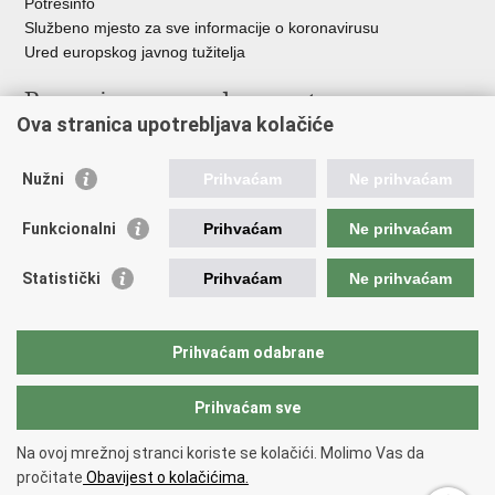
Potresinfo
Službeno mjesto za sve informacije o koronavirusu
Ured europskog javnog tužitelja
Poveznice pravosudnog sustava
Ova stranica upotrebljava kolačiće
Portal sudova
Državno odvjetništvo
Nužni
Prihvaćam
Ne prihvaćam
Ured za suzbijanje korupcije i organiziranog kriminaliteta
Državno sudbeno vijeće
Funkcionalni
Prihvaćam
Ne prihvaćam
Državnoodvjetničko vijeće
Pravosudna akademija
Statistički
Prihvaćam
Ne prihvaćam
Hrvatska odvjetnička komora
Hrvatska javnobilježnička komora
Europski pravosudni portal
Prihvaćam odabrane
Prihvaćam sve
Povratak na vrh
Copyright © 2026 Ministarstvo pravosuđa, uprave i digitalne
Na ovoj mrežnoj stranci koriste se kolačići. Molimo Vas da
transformacije Republike Hrvatske.
Uvjeti korištenja
.
Izjava o
pročitate
Obavijest o kolačićima.
pristupačnosti
.