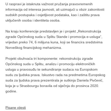
U raspravi je istaknuta važnost pružanja pravovremenih
informacija od interesa javnosti, ali uzimajući u obzir zakonitosti
sudskih postupaka i osjetljivost podataka, kao i zaštitu prava
uključenih osoba i identiteta osoba.
Na kraju konferencije predstavljen je i projekt „Rekonstrukcija
zgrade Općinskog suda u Splitu Stande i promocija e-usluga“,
vrijedan preko 74, 6 milijuna kuna, koji se financira sredstvima
Norveškog financijskog mehanizma.
Projekt obuhvaća tri komponente: rekonstrukciju zgrade
Općinskog suda u Splitu, analizu i promociju elektroničkih
usluga u pravosuđu te sekundiranje sudaca na Europskom
sudu za ljudska prava. Iskustvo rada na predmetima Europskog
suda za ljudska prava prezentirala je sutkinja Daniela Pivčević,
koja je u Strasbourgu boravila od siječnja do prosinca 2020.
godine.
Pisane vijesti