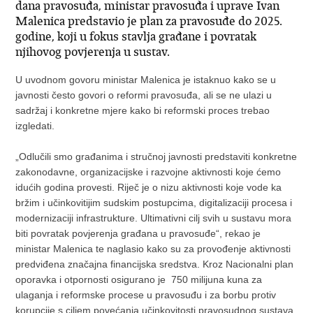
dana pravosuđa, ministar pravosuđa i uprave Ivan
Malenica predstavio je plan za pravosuđe do 2025.
godine, koji u fokus stavlja građane i povratak
njihovog povjerenja u sustav.
U uvodnom govoru ministar Malenica je istaknuo kako se u
javnosti često govori o reformi pravosuđa, ali se ne ulazi u
sadržaj i konkretne mjere kako bi reformski proces trebao
izgledati.
„Odlučili smo građanima i stručnoj javnosti predstaviti konkretne
zakonodavne, organizacijske i razvojne aktivnosti koje ćemo
idućih godina provesti. Riječ je o nizu aktivnosti koje vode ka
bržim i učinkovitijim sudskim postupcima, digitalizaciji procesa i
modernizaciji infrastrukture. Ultimativni cilj svih u sustavu mora
biti povratak povjerenja građana u pravosuđe“, rekao je
ministar Malenica te naglasio kako su za provođenje aktivnosti
predviđena značajna financijska sredstva. Kroz Nacionalni plan
oporavka i otpornosti osigurano je 750 milijuna kuna za
ulaganja i reformske procese u pravosuđu i za borbu protiv
korupcije s ciljem povećanja učinkovitosti pravosudnog sustava