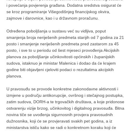
i povećanja povjerenja građana. Dodatna sredstva osigurat će
se kroz programiranje Višegodišnjeg financijskog okvira,
zajmove i darovnice, kao i u državnom proračunu.
Određena poboljšanja u sustavu već su vidljiva, poput
smanjenja broja neriješenih predmeta starijih od 7 godina za 21
posto i smanjenje neriješenih predmeta pred zastarom za 45
posto, i sve to u periodu od šest mjeseci provođenja Akcijskih
planova za poboljšanje učinkovitosti općinskih i županijskih
sudova, istaknuo je ministar Malenica i dodao da će krajem
godine biti objavljeni cjeloviti podaci o rezultatima akcijskih
planova.
U pravosuđu se provode konkretne zakonodavne aktivnosti i
izmjene u području antikorupcije, ovršnog i stečajnog postupka,
zatim sudova, DORH-a te trgovačkih društava, a koje pridonose
ostvarenju vizije brzog, učinkovitog i digitalnog pravosuđa. Bitna
novina tiče se uvođenja sigurnosnih provjera pravosudnih
dužnosnika, koji će se provjeravati svakih pet godina, a iz
ministarstva ističu kako se radi o konkretnom koraku koji će