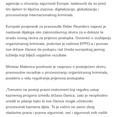
agencije u očuvanju sigurnosti Europe, istaknuvši da su pred
tim tijelom tri ključna izazova; digitalizacija, globalizacija i
procesuiranje internacionalnog kriminala.
Europski povjerenik za pravosuđe Didier Reynders najavio je
nastavak dijaloga oko zakonodavnog okvira za e-dokaze te
izradu novog okvira za prijenos postupka. Govoreći o suzbijanju
organiziranog kriminala, podcrtao je važnost EPPO-a i pozvao
sve države članice da podupru rad Ureda europskog javnog
tužitelja koji bilježi uspješne rezultate.
Ministar Malenica pozdravio je raspravu o postojećem okviru
pravosudne suradnje u procesuiranju organiziranog kriminala,
posebno u vidu reguliranja prijenosa postupaka.
„Trenutno ne postoji pravni instrument koji regulira ustup
kaznenog progona između država članica, zato je neophodno
urediti to pitanje kako bi sve članice mogle učinkovito
procesuirati kaznena djela. To je važno ne samo zbog
vladavine prava i pravne sigurnosti, već i sigurnosti svih naših