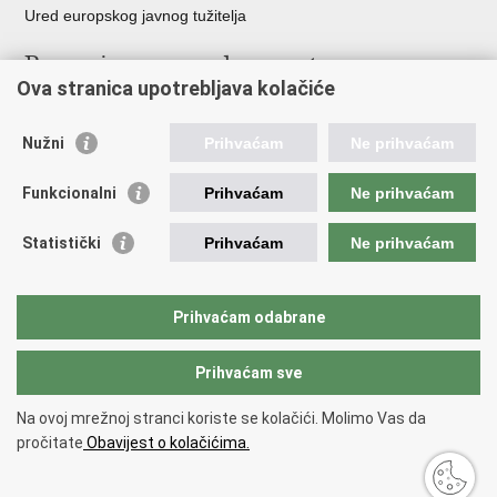
Ured europskog javnog tužitelja
Poveznice pravosudnog sustava
Ova stranica upotrebljava kolačiće
Portal sudova
Državno odvjetništvo
Nužni
Prihvaćam
Ne prihvaćam
Ured za suzbijanje korupcije i organiziranog kriminaliteta
Državno sudbeno vijeće
Funkcionalni
Prihvaćam
Ne prihvaćam
Državnoodvjetničko vijeće
Pravosudna akademija
Statistički
Prihvaćam
Ne prihvaćam
Hrvatska odvjetnička komora
Hrvatska javnobilježnička komora
Europski pravosudni portal
Prihvaćam odabrane
Prihvaćam sve
Povratak na vrh
Copyright © 2026 Ministarstvo pravosuđa, uprave i digitalne
Na ovoj mrežnoj stranci koriste se kolačići. Molimo Vas da
transformacije Republike Hrvatske.
Uvjeti korištenja
.
Izjava o
pročitate
Obavijest o kolačićima.
pristupačnosti
.