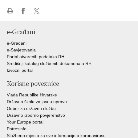
Ispiši
Podijeli
Podijeli
stranicu
na
na
e-Građani
Facebooku
Twitteru
e-Građani
e-Savjetovanja
Portal otvorenih podataka RH
Središnji katalog službenih dokumenata RH
Izvozni portal
Korisne poveznice
Vlada Republike Hrvatske
Državna škola za javnu upravu
Odbor za državnu službu
Državno izborno povjerenstvo
Your Europe portal
Potresinfo
Službeno mjesto za sve informacije o koronavirusu