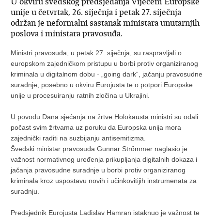
U okviru švedskog predsjedanja Vijećem Europske
unije u četvrtak, 26. siječnja i petak 27. siječnja
održan je neformalni sastanak ministara unutarnjih
poslova i ministara pravosuđa.
Ministri pravosuđa, u petak 27. siječnja, su raspravljali o
europskom zajedničkom pristupu u borbi protiv organiziranog
kriminala u digitalnom dobu - „going dark“, jačanju pravosudne
suradnje, posebno u okviru Eurojusta te o potpori Europske
unije u procesuiranju ratnih zločina u Ukrajini.
U povodu Dana sjećanja na žrtve Holokausta ministri su odali
počast svim žrtvama uz poruku da Europska unija mora
zajednički raditi na suzbijanju antisemitizma.
Švedski ministar pravosuđa Gunnar Strὄmmer naglasio je
važnost normativnog uređenja prikupljanja digitalnih dokaza i
jačanja pravosudne suradnje u borbi protiv organiziranog
kriminala kroz uspostavu novih i učinkovitijih instrumenata za
suradnju.
Predsjednik Eurojusta Ladislav Hamran istaknuo je važnost te