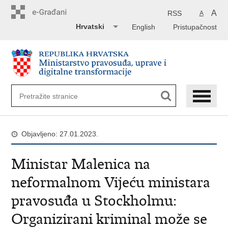
Preskoči
na
A
RSS
A
glavni
Hrvatski
English
Pristupačnost
sadržaj
Objavljeno: 27.01.2023.
Ministar Malenica na
neformalnom Vijeću ministara
pravosuđa u Stockholmu:
Organizirani kriminal može se