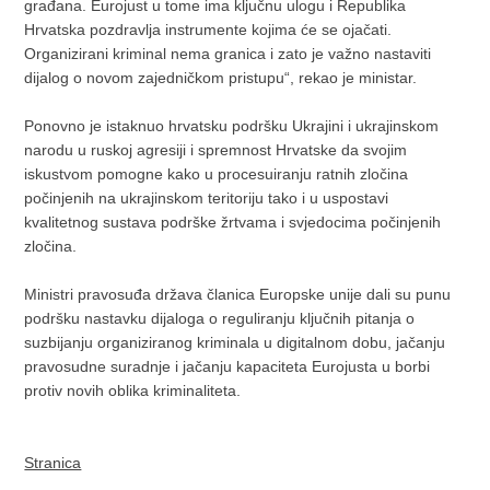
građana. Eurojust u tome ima ključnu ulogu i Republika
Hrvatska pozdravlja instrumente kojima će se ojačati.
Organizirani kriminal nema granica i zato je važno nastaviti
dijalog o novom zajedničkom pristupu“, rekao je ministar.
Ponovno je istaknuo hrvatsku podršku Ukrajini i ukrajinskom
narodu u ruskoj agresiji i spremnost Hrvatske da svojim
iskustvom pomogne kako u procesuiranju ratnih zločina
počinjenih na ukrajinskom teritoriju tako i u uspostavi
kvalitetnog sustava podrške žrtvama i svjedocima počinjenih
zločina.
Ministri pravosuđa država članica Europske unije dali su punu
podršku nastavku dijaloga o reguliranju ključnih pitanja o
suzbijanju organiziranog kriminala u digitalnom dobu, jačanju
pravosudne suradnje i jačanju kapaciteta Eurojusta u borbi
protiv novih oblika kriminaliteta.
Stranica