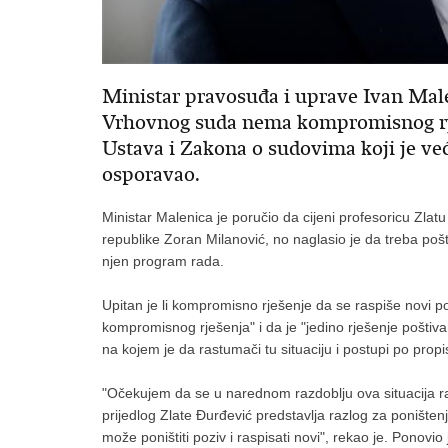
Ministar pravosuđa i uprave Ivan Male
Vrhovnog suda nema kompromisnog rješ
Ustava i Zakona o sudovima koji je već 
osporavao.
Ministar Malenica je poručio da cijeni profesoricu Zla
republike Zoran Milanović, no naglasio je da treba pošto
njen program rada.
Upitan je li kompromisno rješenje da se raspiše novi po
kompromisnog rješenja" i da je "jedino rješenje pošt
na kojem je da rastumači tu situaciju i postupi po propi
"Očekujem da se u narednom razdoblju ova situacija razr
prijedlog Zlate Đurđević predstavlja razlog za poništen
može poništiti poziv i raspisati novi", rekao je. Ponovio