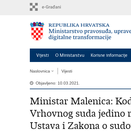
Preskoči
na
glavni
sadržaj
Vijesti
O Ministarstvu
Korisne informacije
Naslovnica
Vijesti
Objavljeno: 10.03.2021.
Ministar Malenica: Kod
Vrhovnog suda jedino rj
Ustava i Zakona o sud