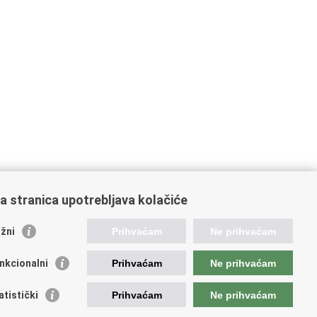
a stranica upotrebljava kolačiće
oveznice pravosudnog sustava
žni
Prihvaćam
Ne prihvaćam
tal sudova
avno odvjetništvo
nkcionalni
Prihvaćam
Ne prihvaćam
d za suzbijanje korupcije i organiziranog kriminaliteta
avno sudbeno vijeće
atistički
Prihvaćam
Ne prihvaćam
avnoodvjetničko vijeće
vosudna akademija