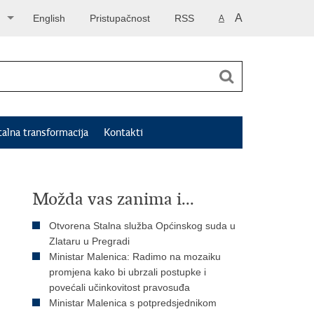
A
English
Pristupačnost
RSS
A
talna transformacija
Kontakti
Možda vas zanima i...
Otvorena Stalna služba Općinskog suda u
Zlataru u Pregradi
Ministar Malenica: Radimo na mozaiku
promjena kako bi ubrzali postupke i
povećali učinkovitost pravosuđa
Ministar Malenica s potpredsjednikom