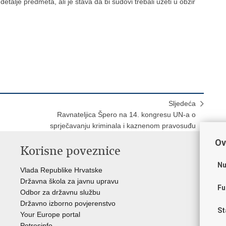
etalje predmeta, ali je stava da bi sudovi trebali uzeti u obzir
Sljedeća
Ravnateljica Špero na 14. kongresu UN-a o
sprječavanju kriminala i kaznenom pravosuđu
Ov
Korisne poveznice
P
Nu
Vlada Republike Hrvatske
Por
Državna škola za javnu upravu
Drž
Fu
Odbor za državnu službu
Ure
Državno izborno povjerenstvo
Drž
St
Your Europe portal
Drž
Potresinfo
Pra