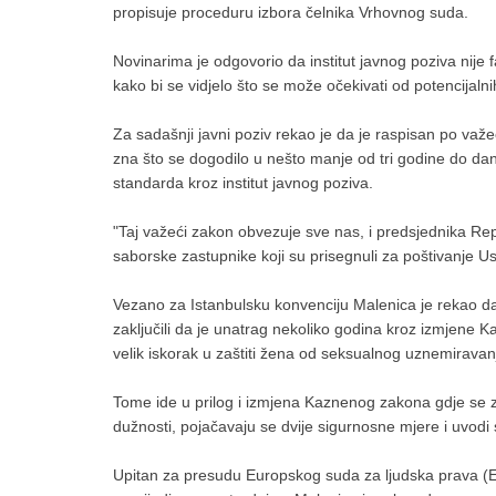
propisuje proceduru izbora čelnika Vrhovnog suda.
Novinarima je odgovorio da institut javnog poziva nije f
kako bi se vidjelo što se može očekivati od potencijaln
Za sadašnji javni poziv rekao je da je raspisan po važ
zna što se dogodilo u nešto manje od tri godine do da
standarda kroz institut javnog poziva.
"Taj važeći zakon obvezuje sve nas, i predsjednika Repu
saborske zastupnike koji su prisegnuli za poštivanje Ust
Vezano za Istanbulsku konvenciju Malenica je rekao d
zaključili da je unatrag nekoliko godina kroz izmjene Ka
velik iskorak u zaštiti žena od seksualnog uznemiravan
Tome ide u prilog i izmjena Kaznenog zakona gdje se 
dužnosti, pojačavaju se dvije sigurnosne mjere i uvodi 
Upitan za presudu Europskog suda za ljudska prava (ES