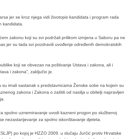
arsa jer se kroz njega vidi životopis kandidata i program rada
ih kandidata.
ećem zakonu koji su svi podržali prilikom izmjena u Saboru pa ne
nas jer su tada svi pozdravili uvođenje određenih demokratskih
blike koji se obvezao na poštivanje Ustava i zakona, ali i
ava i zakona", zaključio je.
a su imali sastanak s predstavnicama Ženske sobe na kojem su
znenog zakona i Zakona o zaštiti od nasilja u obitelji napravljen
ja.
za spolno uznemiravanje uvodi kazneni progon po službenoj
se nezastarijevanje za spolno iskorištavanje djeteta.
LJP) po kojoj je HZZO 2009. u slučaju Jurčić protiv Hrvatske