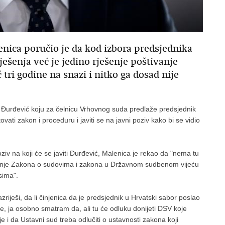
nica poručio je da kod izbora predsjednika
enja već je jedino rješenje poštivanje
tri godine na snazi i nitko ga dosad nije
tu Đurđević koju za čelnicu Vrhovnog suda predlaže predsjednik
vati zakon i proceduru i javiti se na javni poziv kako bi se vidio
ziv na koji će se javiti Đurđević, Malenica je rekao da "nema tu
ivanje Zakona o sudovima i zakona u Državnom sudbenom vijeću
sima".
iješi, da li činjenica da je predsjednik u Hrvatski sabor poslao
je, ja osobno smatram da, ali tu će odluku donijeti DSV koje
 je i da Ustavni sud treba odlučiti o ustavnosti zakona koji