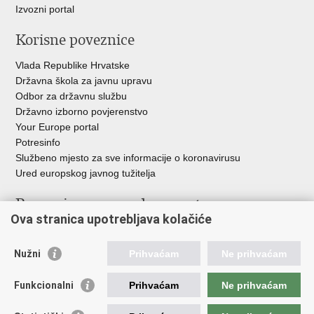
Izvozni portal
Korisne poveznice
Vlada Republike Hrvatske
Državna škola za javnu upravu
Odbor za državnu službu
Državno izborno povjerenstvo
Your Europe portal
Potresinfo
Službeno mjesto za sve informacije o koronavirusu
Ured europskog javnog tužitelja
Poveznice pravosudnog sustava
Ova stranica upotrebljava kolačiće
Portal sudova
Državno odvjetništvo
Nužni
Prihvaćam
Ne prihvaćam
Ured za suzbijanje korupcije i organiziranog kriminaliteta
Državno sudbeno vijeće
Funkcionalni
Prihvaćam
Ne prihvaćam
Državnoodvjetničko vijeće
Pravosudna akademija