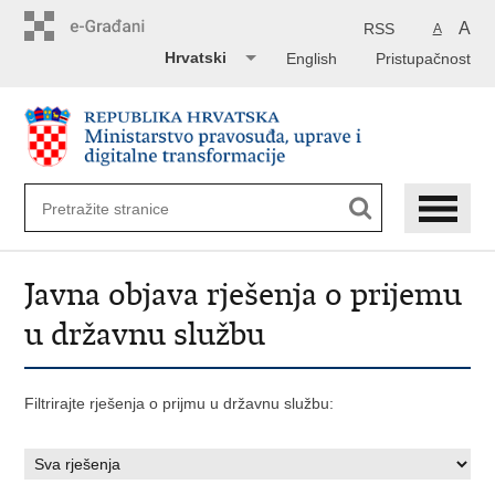
Preskoči
na
A
RSS
A
glavni
Hrvatski
English
Pristupačnost
sadržaj
Javna objava rješenja o prijemu
u državnu službu
Filtrirajte rješenja o prijmu u državnu službu: