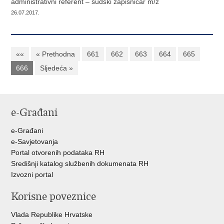
administrativni referent – sudski zapisničar m/ž
26.07.2017.
««
« Prethodna
661
662
663
664
665
666
Sljedeća »
e-Građani
e-Građani
e-Savjetovanja
Portal otvorenih podataka RH
Središnji katalog službenih dokumenata RH
Izvozni portal
Korisne poveznice
Vlada Republike Hrvatske