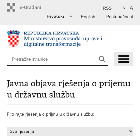
Preskoči
na
A
RSS
A
glavni
Hrvatski
English
Pristupačnost
sadržaj
Javna objava rješenja o prijemu
u državnu službu
Filtrirajte rješenja o prijmu u državnu službu: