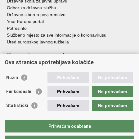
Državna škola za javnu upravu
Odbor za državnu službu
Državno izborno povjerenstvo
Your Europe portal
Potresinfo
Službeno mjesto za sve informacije o koronavirusu
Ured europskog javnog tužitelja
Poveznice pravosudnog sustava
Ova stranica upotrebljava kolačiće
Portal sudova
Državno odvjetništvo
Nužni
Prihvaćam
Ne prihvaćam
Ured za suzbijanje korupcije i organiziranog kriminaliteta
Državno sudbeno vijeće
Funkcionalni
Prihvaćam
Ne prihvaćam
Državnoodvjetničko vijeće
Pravosudna akademija
Statistički
Prihvaćam
Ne prihvaćam
Hrvatska odvjetnička komora
Hrvatska javnobilježnička komora
Europski pravosudni portal
Prihvaćam odabrane