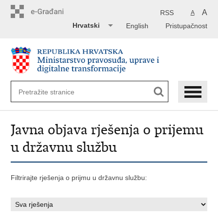
Preskoči
na
A
RSS
A
glavni
Hrvatski
English
Pristupačnost
sadržaj
Javna objava rješenja o prijemu
u državnu službu
Filtrirajte rješenja o prijmu u državnu službu: