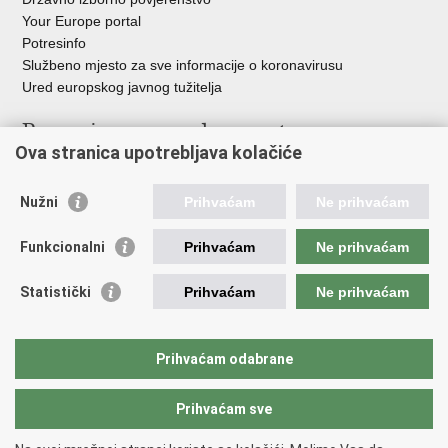
Your Europe portal
Potresinfo
Službeno mjesto za sve informacije o koronavirusu
Ured europskog javnog tužitelja
Poveznice pravosudnog sustava
Ova stranica upotrebljava kolačiće
Portal sudova
Državno odvjetništvo
Nužni
Prihvaćam
Ne prihvaćam
Ured za suzbijanje korupcije i organiziranog kriminaliteta
Državno sudbeno vijeće
Funkcionalni
Prihvaćam
Ne prihvaćam
Državnoodvjetničko vijeće
Pravosudna akademija
Statistički
Prihvaćam
Ne prihvaćam
Hrvatska odvjetnička komora
Hrvatska javnobilježnička komora
Europski pravosudni portal
Prihvaćam odabrane
Prihvaćam sve
Povratak na vrh
Copyright © 2026 Ministarstvo pravosuđa, uprave i digitalne