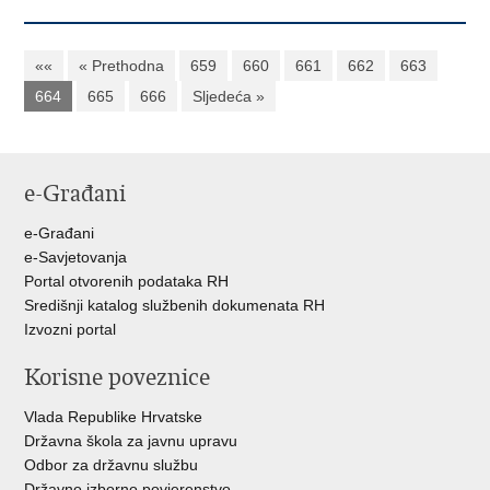
««
« Prethodna
659
660
661
662
663
664
665
666
Sljedeća »
e-Građani
e-Građani
e-Savjetovanja
Portal otvorenih podataka RH
Središnji katalog službenih dokumenata RH
Izvozni portal
Korisne poveznice
Vlada Republike Hrvatske
Državna škola za javnu upravu
Odbor za državnu službu
Državno izborno povjerenstvo