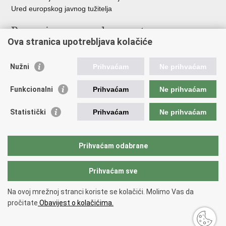
Ured europskog javnog tužitelja
Poveznice pravosudnog sustava
Ova stranica upotrebljava kolačiće
Portal sudova
Državno odvjetništvo
Nužni
Prihvaćam
Ne prihvaćam
Ured za suzbijanje korupcije i organiziranog kriminaliteta
Državno sudbeno vijeće
Funkcionalni
Prihvaćam
Ne prihvaćam
Državnoodvjetničko vijeće
Pravosudna akademija
Statistički
Prihvaćam
Ne prihvaćam
Hrvatska odvjetnička komora
Hrvatska javnobilježnička komora
Europski pravosudni portal
Prihvaćam odabrane
Prihvaćam sve
Povratak na vrh
Copyright © 2026 Ministarstvo pravosuđa, uprave i digitalne
Na ovoj mrežnoj stranci koriste se kolačići. Molimo Vas da
transformacije Republike Hrvatske.
Uvjeti korištenja
.
Izjava o
pročitate
Obavijest o kolačićima.
pristupačnosti
.