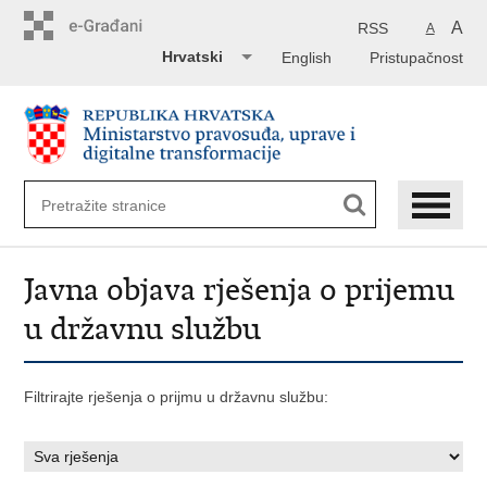
Preskoči
na
A
RSS
A
glavni
Hrvatski
English
Pristupačnost
sadržaj
Javna objava rješenja o prijemu
u državnu službu
Filtrirajte rješenja o prijmu u državnu službu: