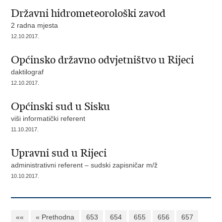
Državni hidrometeorološki zavod
2 radna mjesta
12.10.2017.
Općinsko državno odvjetništvo u Rijeci
daktilograf
12.10.2017.
Općinski sud u Sisku
viši informatički referent
11.10.2017.
Upravni sud u Rijeci
administrativni referent – sudski zapisničar m/ž
10.10.2017.
««
« Prethodna
653
654
655
656
657