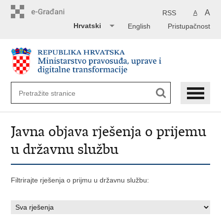
Preskoči
na
A
RSS
A
glavni
Hrvatski
English
Pristupačnost
sadržaj
Javna objava rješenja o prijemu
u državnu službu
Filtrirajte rješenja o prijmu u državnu službu: