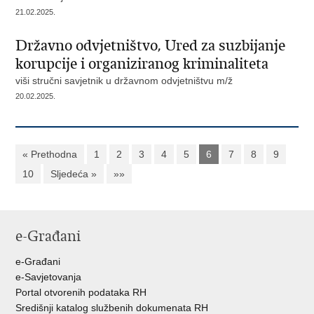
21.02.2025.
Državno odvjetništvo, Ured za suzbijanje
korupcije i organiziranog kriminaliteta
viši stručni savjetnik u državnom odvjetništvu m/ž
20.02.2025.
« Prethodna
1
2
3
4
5
6
7
8
9
10
Sljedeća »
»»
e-Građani
e-Građani
e-Savjetovanja
Portal otvorenih podataka RH
Središnji katalog službenih dokumenata RH