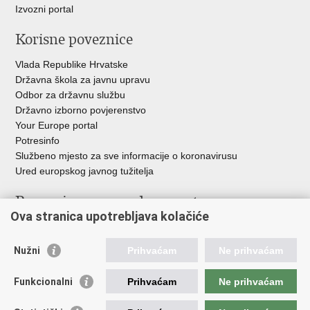
Izvozni portal
Korisne poveznice
Vlada Republike Hrvatske
Državna škola za javnu upravu
Odbor za državnu službu
Državno izborno povjerenstvo
Your Europe portal
Potresinfo
Službeno mjesto za sve informacije o koronavirusu
Ured europskog javnog tužitelja
Poveznice pravosudnog sustava
Ova stranica upotrebljava kolačiće
Portal sudova
Državno odvjetništvo
Nužni
Prihvaćam
Ne prihvaćam
Ured za suzbijanje korupcije i organiziranog kriminaliteta
Državno sudbeno vijeće
Funkcionalni
Prihvaćam
Ne prihvaćam
Državnoodvjetničko vijeće
Pravosudna akademija