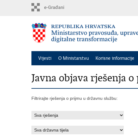
Preskoči
na
glavni
sadržaj
Vijesti
O Ministarstvu
Korisne informacije
Javna objava rješenja 
Filtrirajte rješenja o prijmu u državnu službu: