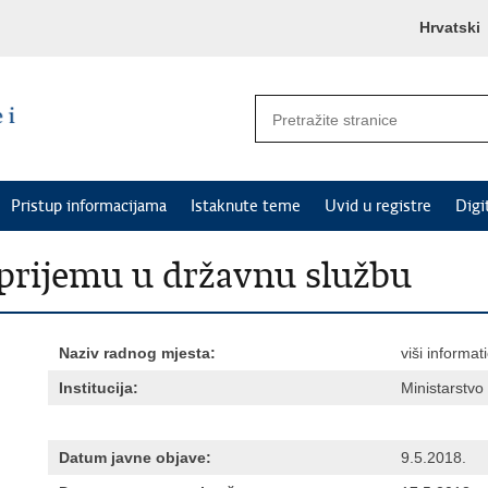
Hrvatski
Pristup informacijama
Istaknute teme
Uvid u registre
Digi
o prijemu u državnu službu
Naziv radnog mjesta:
viši informa
Institucija:
Ministarstvo
Datum javne objave:
9.5.2018.