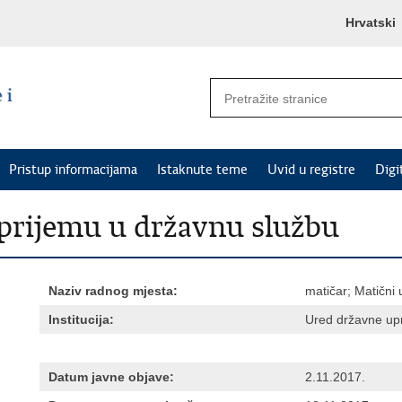
Hrvatski
Pristup informacijama
Istaknute teme
Uvid u registre
Digi
o prijemu u državnu službu
Naziv radnog mjesta:
matičar; Matični
Institucija:
Ured državne upr
Datum javne objave:
2.11.2017.