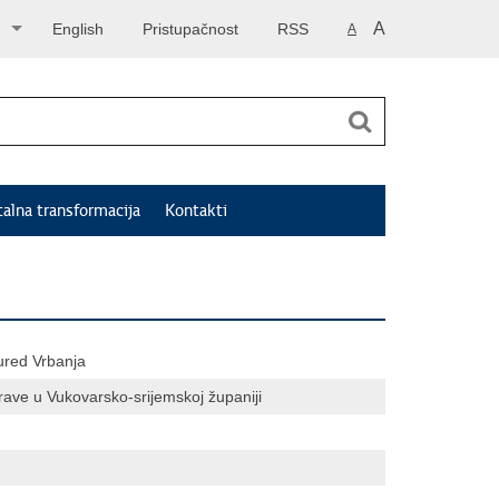
A
English
Pristupačnost
RSS
A
talna transformacija
Kontakti
 ured Vrbanja
ave u Vukovarsko-srijemskoj županiji