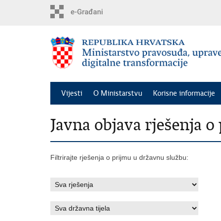
Preskoči
na
glavni
sadržaj
Vijesti
O Ministarstvu
Korisne informacije
Javna objava rješenja 
Filtrirajte rješenja o prijmu u državnu službu: