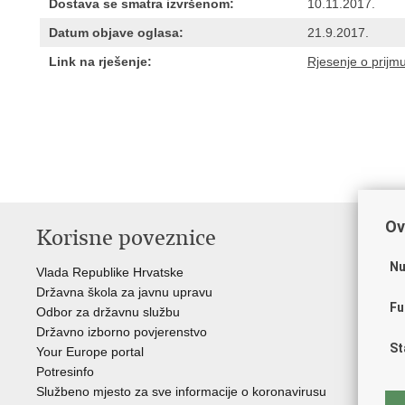
Dostava se smatra izvršenom:
10.11.2017.
Datum objave oglasa:
21.9.2017.
Link na rješenje:
Rjesenje o prijm
Ov
Korisne poveznice
P
Nu
Vlada Republike Hrvatske
Por
Državna škola za javnu upravu
Drž
Fu
Odbor za državnu službu
Ure
Državno izborno povjerenstvo
Drž
St
Your Europe portal
Drž
Potresinfo
Pra
Službeno mjesto za sve informacije o koronavirusu
Hrv