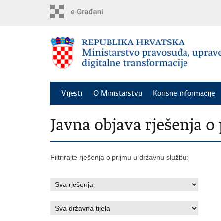
Preskoči
na
glavni
sadržaj
Vijesti
O Ministarstvu
Korisne informacije
Javna objava rješenja 
Filtrirajte rješenja o prijmu u državnu službu: