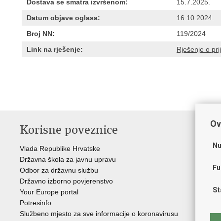
Dostava se smatra izvršenom:
15.7.2025.
Datum objave oglasa:
16.10.2024.
Broj NN:
119/2024
Link na rješenje:
Rješenje o pr
Ov
Korisne poveznice
P
Nu
Vlada Republike Hrvatske
Por
Državna škola za javnu upravu
Drž
Fu
Odbor za državnu službu
Ure
Državno izborno povjerenstvo
Drž
St
Your Europe portal
Drž
Potresinfo
Pra
Službeno mjesto za sve informacije o koronavirusu
Hrv