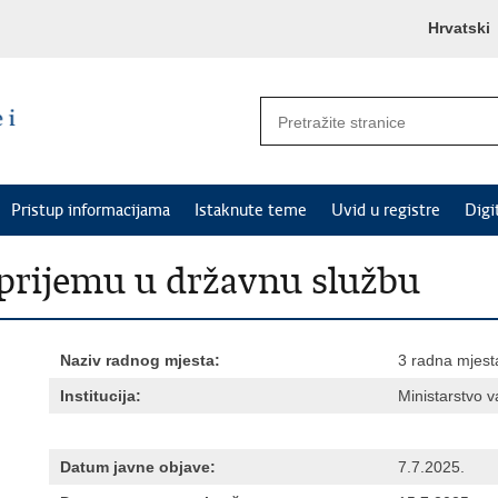
Hrvatski
Pristup informacijama
Istaknute teme
Uvid u registre
Digi
o prijemu u državnu službu
Naziv radnog mjesta:
3 radna mjest
Institucija:
Ministarstvo v
Datum javne objave:
7.7.2025.