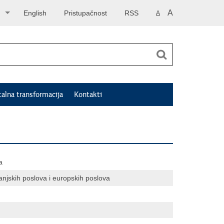
A
English
Pristupačnost
RSS
A
talna transformacija
Kontakti
a
anjskih poslova i europskih poslova